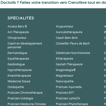
Doctolib ? Faites votre transition vers Crenolibre tout en d
SPÉCIALITÉS
Access Bars ®
Acupuncteur
A
Art-Thérapeute
Auriculothérapeute
B
Chiropracteur
Coach Bien-être
C
Coach en développement
Conseiller Fleurs de Bach
C
personnel
Dermatologue
Diététicien Nutritionniste
D
Equithérapeute
Ethérapeute
E
Geobiologue
Gestalt-Thérapeute
G
Hypnothérapeute
Imaginologie®
I
Kinesithérapeute
Magnetiseur
M
Médecine Douce
Naturopathe
O
Ostéopathe
Praticien Ayurvéda
P
Praticien Chromothérapie
Praticien EFT
P
Praticien Iridologie
Praticien LaHoChi
P
Praticien Médecine Chinoise
Praticien Phytothérapie
P