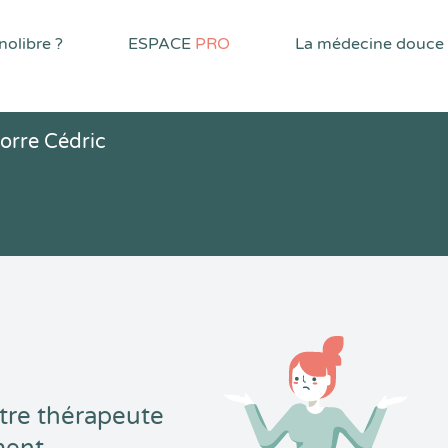
olibre ?
ESPACE
PRO
La médecine douce
Corre Cédric
tre thérapeute