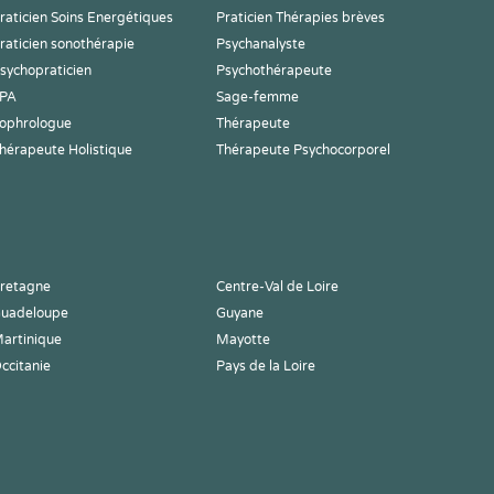
raticien Soins Energétiques
Praticien Thérapies brèves
raticien sonothérapie
Psychanalyste
sychopraticien
Psychothérapeute
PA
Sage-femme
ophrologue
Thérapeute
hérapeute Holistique
Thérapeute Psychocorporel
retagne
Centre-Val de Loire
uadeloupe
Guyane
artinique
Mayotte
ccitanie
Pays de la Loire