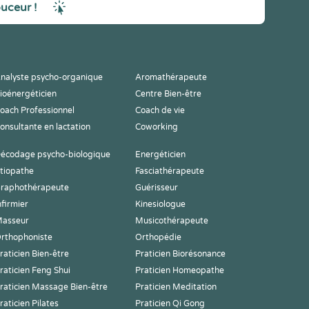
ouceur !
nalyste psycho-organique
Aromathérapeute
ioénergéticien
Centre Bien-être
oach Professionnel
Coach de vie
onsultante en lactation
Coworking
écodage psycho-biologique
Energéticien
tiopathe
Fasciathérapeute
raphothérapeute
Guérisseur
nfirmier
Kinesiologue
asseur
Musicothérapeute
rthophoniste
Orthopédie
raticien Bien-être
Praticien Biorésonance
raticien Feng Shui
Praticien Homeopathe
raticien Massage Bien-être
Praticien Meditation
raticien Pilates
Praticien Qi Gong