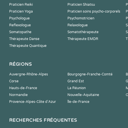
Praticien Reiki
Praticien Shiatsu
P
Praticien Yoga
Praticien soins psycho-corporels
P
Psychologue
Psychomotricien
P
Reflexologue
Relaxologue
S
Somatopathe
Somatothérapeute
S
Thérapeute Danse
Thérapeute EMDR
T
Thérapeute Quantique
RÉGIONS
Auvergne-Rhône-Alpes
Bourgogne-Franche-Comté
B
Corse
Grand Est
G
Hauts-de-France
La Réunion
M
Normandie
Nouvelle-Aquitaine
O
Provence-Alpes-Côte d'Azur
Île-de-France
RECHERCHES FRÉQUENTES