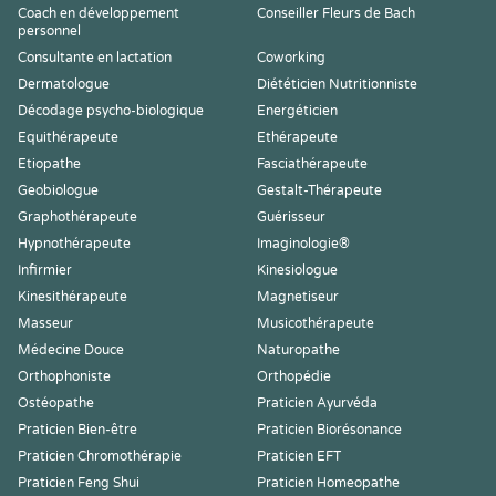
Coach en développement
Conseiller Fleurs de Bach
personnel
Consultante en lactation
Coworking
Dermatologue
Diététicien Nutritionniste
Décodage psycho-biologique
Energéticien
Equithérapeute
Ethérapeute
Etiopathe
Fasciathérapeute
Geobiologue
Gestalt-Thérapeute
Graphothérapeute
Guérisseur
Hypnothérapeute
Imaginologie®
Infirmier
Kinesiologue
Kinesithérapeute
Magnetiseur
Masseur
Musicothérapeute
Médecine Douce
Naturopathe
Orthophoniste
Orthopédie
Ostéopathe
Praticien Ayurvéda
Praticien Bien-être
Praticien Biorésonance
Praticien Chromothérapie
Praticien EFT
Praticien Feng Shui
Praticien Homeopathe