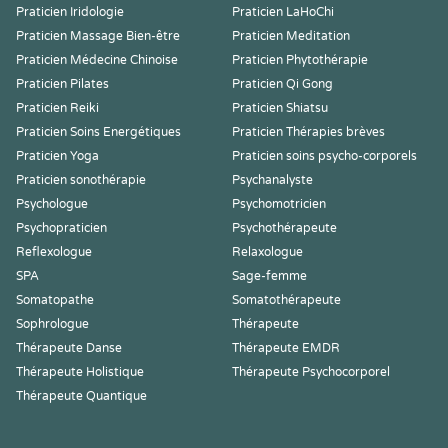
Praticien Iridologie
Praticien LaHoChi
Praticien Massage Bien-être
Praticien Meditation
Praticien Médecine Chinoise
Praticien Phytothérapie
Praticien Pilates
Praticien Qi Gong
Praticien Reiki
Praticien Shiatsu
Praticien Soins Energétiques
Praticien Thérapies brèves
Praticien Yoga
Praticien soins psycho-corporels
Praticien sonothérapie
Psychanalyste
Psychologue
Psychomotricien
Psychopraticien
Psychothérapeute
Reflexologue
Relaxologue
SPA
Sage-femme
Somatopathe
Somatothérapeute
Sophrologue
Thérapeute
Thérapeute Danse
Thérapeute EMDR
Thérapeute Holistique
Thérapeute Psychocorporel
Thérapeute Quantique