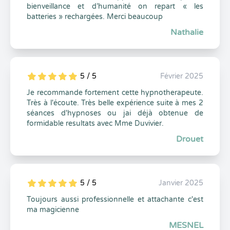
bienveillance et d’humanité on repart « les
batteries » rechargées. Merci beaucoup
Nathalie
5 / 5
Février 2025
5
1
5
0
Je recommande fortement cette hypnotherapeute.
Très à l'écoute. Très belle expérience suite à mes 2
séances d'hypnoses ou jai déjà obtenue de
formidable resultats avec Mme Duvivier.
Drouet
5 / 5
Janvier 2025
5
1
5
0
Toujours aussi professionnelle et attachante c'est
ma magicienne
MESNEL