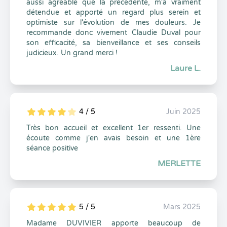
aussi agréable que la précédente, m'a vraiment
détendue et apporté un regard plus serein et
optimiste sur l'évolution de mes douleurs. Je
recommande donc vivement Claudie Duval pour
son efficacité, sa bienveillance et ses conseils
judicieux. Un grand merci !
Laure L.
4 / 5
Juin 2025
5
1
4
0
Très bon accueil et excellent 1er ressenti. Une
écoute comme j'en avais besoin et une 1ère
séance positive
MERLETTE
5 / 5
Mars 2025
5
1
5
0
Madame DUVIVIER apporte beaucoup de