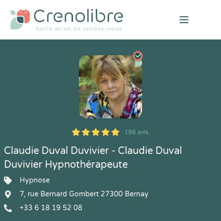
Open mai
186 avis
5
1
5
186
Claudie Duval Duvivier - Claudie Duval
Duvivier Hypnothérapeute
Hypnose
7, rue Bernard Gombert 27300 Bernay
+33 6 18 19 52 08