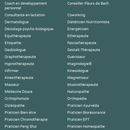
Coach en développement
Conseiller Fleurs de Bach
personnel
Consultante en lactation
Coworking
Dermatologue
Diététicien Nutritionniste
Décodage psycho-biologique
Energéticien
Equithérapeute
Ethérapeute
Etiopathe
Fasciathérapeute
Geobiologue
Gestalt-Thérapeute
Graphothérapeute
Guérisseur
Hypnothérapeute
Imaginologie®
Infirmier
Kinesiologue
Kinesithérapeute
Magnetiseur
Masseur
Musicothérapeute
Médecine Douce
Naturopathe
Orthophoniste
Orthopédie
Ostéopathe
Praticien Ayurvéda
Praticien Bien-être
Praticien Biorésonance
Praticien Chromothérapie
Praticien EFT
Praticien Feng Shui
Praticien Homeopathe