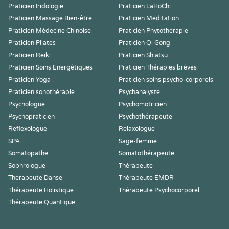
Praticien Iridologie
Praticien LaHoChi
Praticien Massage Bien-être
Praticien Meditation
Praticien Médecine Chinoise
Praticien Phytothérapie
Praticien Pilates
Praticien Qi Gong
Praticien Reiki
Praticien Shiatsu
Praticien Soins Energétiques
Praticien Thérapies brèves
Praticien Yoga
Praticien soins psycho-corporels
Praticien sonothérapie
Psychanalyste
Psychologue
Psychomotricien
Psychopraticien
Psychothérapeute
Reflexologue
Relaxologue
SPA
Sage-femme
Somatopathe
Somatothérapeute
Sophrologue
Thérapeute
Thérapeute Danse
Thérapeute EMDR
Thérapeute Holistique
Thérapeute Psychocorporel
Thérapeute Quantique