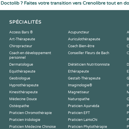
Doctolib ? Faites votre transition vers Crenolibre tout en d
SPÉCIALITÉS
Access Bars ®
Acupuncteur
A
Art-Thérapeute
Auriculothérapeute
B
Chiropracteur
Coach Bien-être
C
Coach en développement
Conseiller Fleurs de Bach
C
personnel
Dermatologue
Diététicien Nutritionniste
D
Equithérapeute
Ethérapeute
E
Geobiologue
Gestalt-Thérapeute
G
Hypnothérapeute
Imaginologie®
I
Kinesithérapeute
Magnetiseur
M
Médecine Douce
Naturopathe
O
Ostéopathe
Praticien Ayurvéda
P
Praticien Chromothérapie
Praticien EFT
P
Praticien Iridologie
Praticien LaHoChi
P
Praticien Médecine Chinoise
Praticien Phytothérapie
P