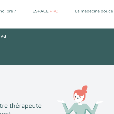
olibre ?
ESPACE
PRO
La médecine douce
Eva
tre thérapeute