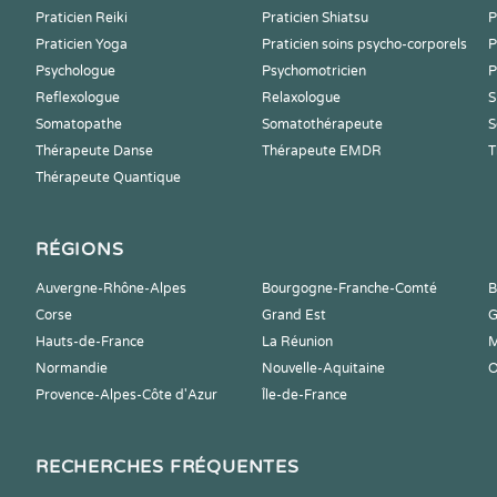
Praticien Reiki
Praticien Shiatsu
P
Praticien Yoga
Praticien soins psycho-corporels
P
Psychologue
Psychomotricien
P
Reflexologue
Relaxologue
S
Somatopathe
Somatothérapeute
S
Thérapeute Danse
Thérapeute EMDR
T
Thérapeute Quantique
RÉGIONS
Auvergne-Rhône-Alpes
Bourgogne-Franche-Comté
B
Corse
Grand Est
G
Hauts-de-France
La Réunion
M
Normandie
Nouvelle-Aquitaine
O
Provence-Alpes-Côte d'Azur
Île-de-France
RECHERCHES FRÉQUENTES