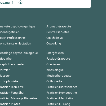
ouceur !
nalyste psycho-organique
Aromathérapeute
ioénergéticien
Centre Bien-être
oach Professionnel
Coach de vie
onsultante en lactation
Coworking
écodage psycho-biologique
Energéticien
tiopathe
Fasciathérapeute
raphothérapeute
Guérisseur
nfirmier
Kinesiologue
asseur
Musicothérapeute
rthophoniste
Orthopédie
raticien Bien-être
Praticien Biorésonance
raticien Feng Shui
Praticien Homeopathe
raticien Massage Bien-être
Praticien Meditation
raticien Pilates
Praticien Qi Gong