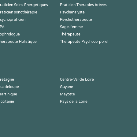
raticien Soins Energétiques
Praticien Thérapies brèves
raticien sonothérapie
Psychanalyste
sychopraticien
Psychothérapeute
PA
Sage-femme
ophrologue
Thérapeute
hérapeute Holistique
Thérapeute Psychocorporel
retagne
Centre-Val de Loire
uadeloupe
Guyane
artinique
Mayotte
ccitanie
Pays de la Loire