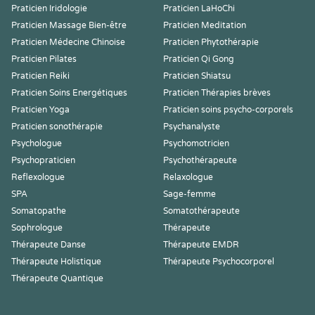
Praticien Iridologie
Praticien LaHoChi
Praticien Massage Bien-être
Praticien Meditation
Praticien Médecine Chinoise
Praticien Phytothérapie
Praticien Pilates
Praticien Qi Gong
Praticien Reiki
Praticien Shiatsu
Praticien Soins Energétiques
Praticien Thérapies brèves
Praticien Yoga
Praticien soins psycho-corporels
Praticien sonothérapie
Psychanalyste
Psychologue
Psychomotricien
Psychopraticien
Psychothérapeute
Reflexologue
Relaxologue
SPA
Sage-femme
Somatopathe
Somatothérapeute
Sophrologue
Thérapeute
Thérapeute Danse
Thérapeute EMDR
Thérapeute Holistique
Thérapeute Psychocorporel
Thérapeute Quantique