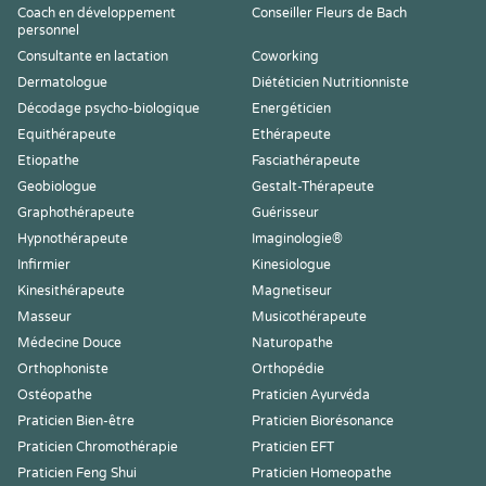
Coach en développement
Conseiller Fleurs de Bach
personnel
Consultante en lactation
Coworking
Dermatologue
Diététicien Nutritionniste
Décodage psycho-biologique
Energéticien
Equithérapeute
Ethérapeute
Etiopathe
Fasciathérapeute
Geobiologue
Gestalt-Thérapeute
Graphothérapeute
Guérisseur
Hypnothérapeute
Imaginologie®
Infirmier
Kinesiologue
Kinesithérapeute
Magnetiseur
Masseur
Musicothérapeute
Médecine Douce
Naturopathe
Orthophoniste
Orthopédie
Ostéopathe
Praticien Ayurvéda
Praticien Bien-être
Praticien Biorésonance
Praticien Chromothérapie
Praticien EFT
Praticien Feng Shui
Praticien Homeopathe