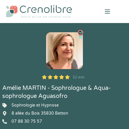
Open mai
32 avis
5
1
5
32
Amélie MARTIN - Sophrologue & Aqua-
sophrologue Aguasofro
Sophrologie et Hypnose
8 allée du Bois 35830 Betton
07 88 30 75 57