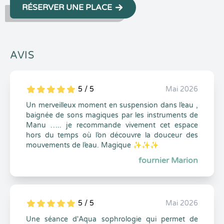
RÉSERVER UNE PLACE
AVIS
5 / 5
Mai 2026
5
1
5
0
Un merveilleux moment en suspension dans l’eau ,
baignée de sons magiques par les instruments de
Manu ….. je recommande vivement cet espace
hors du temps où l’on découvre la douceur des
mouvements de l’eau. Magique ✨✨✨
fournier Marion
5 / 5
Mai 2026
5
1
5
0
Une séance d'Aqua sophrologie qui permet de