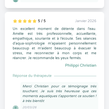
5 / 5
Janvier 2026
5
1
5
0
Un excellent moment de détente dans l'eau.
Amélie est très professionnelle, accueillante,
empathique, souriante et à l'écoute. Ses séances
d'aqua-sophrologie m'apaisent personnellement
beaucoup et m'aident beaucoup à évacuer le
stress, me reconnecter à mon corps et me
réancrer. Je recommande les yeux fermés.
Philippi Christian
Réponse du thérapeute
Merci Christian pour ce témoignage très
touchant. Je suis très heureuse que ces
moments aquatiques t'apportent ce soutien !
à très bientôt
20/03/26