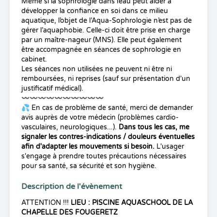
Même si la sophrologie dans l’eau peut aider à
développer la confiance en soi dans ce milieu
aquatique, l’objet de l’Aqua-Sophrologie n’est pas de
gérer l’aquaphobie. Celle-ci doit être prise en charge
par un maître-nageur (MNS). Elle peut également
être accompagnée en
séances de sophrologie
en
cabinet.
Les séances non utilisées ne peuvent ni être ni
remboursées, ni reprises (sauf sur présentation d'un
justificatif médical).
〰️〰️〰️〰️〰️〰️〰️〰️〰️〰️
💦 En cas de problème de santé, merci de demander
avis auprès de votre médecin (problèmes cardio-
vasculaires, neurologiques...).
Dans tous les cas, me
signaler les contres-indications / douleurs éventuelles
afin d'adapter les mouvements si besoin.
L'usager
s'engage à prendre toutes précautions nécessaires
pour sa santé, sa sécurité et son hygiène.
Description de l'évènement
ATTENTION !!!
LIEU : PISCINE
AQUASCHOOL
DE LA
CHAPELLE DES FOUGERETZ