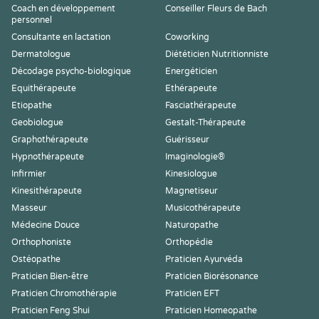
Coach en développement
Conseiller Fleurs de Bach
personnel
Consultante en lactation
Coworking
Dermatologue
Diététicien Nutritionniste
Décodage psycho-biologique
Energéticien
Equithérapeute
Ethérapeute
Etiopathe
Fasciathérapeute
Geobiologue
Gestalt-Thérapeute
Graphothérapeute
Guérisseur
Hypnothérapeute
Imaginologie®
Infirmier
Kinesiologue
Kinesithérapeute
Magnetiseur
Masseur
Musicothérapeute
Médecine Douce
Naturopathe
Orthophoniste
Orthopédie
Ostéopathe
Praticien Ayurvéda
Praticien Bien-être
Praticien Biorésonance
Praticien Chromothérapie
Praticien EFT
Praticien Feng Shui
Praticien Homeopathe