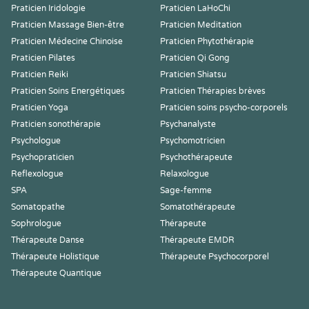
Praticien Iridologie
Praticien LaHoChi
Praticien Massage Bien-être
Praticien Meditation
Praticien Médecine Chinoise
Praticien Phytothérapie
Praticien Pilates
Praticien Qi Gong
Praticien Reiki
Praticien Shiatsu
Praticien Soins Energétiques
Praticien Thérapies brèves
Praticien Yoga
Praticien soins psycho-corporels
Praticien sonothérapie
Psychanalyste
Psychologue
Psychomotricien
Psychopraticien
Psychothérapeute
Reflexologue
Relaxologue
SPA
Sage-femme
Somatopathe
Somatothérapeute
Sophrologue
Thérapeute
Thérapeute Danse
Thérapeute EMDR
Thérapeute Holistique
Thérapeute Psychocorporel
Thérapeute Quantique