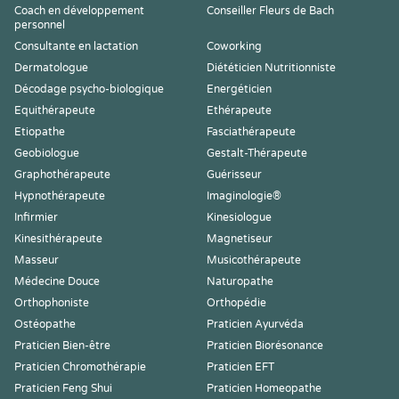
Coach en développement
Conseiller Fleurs de Bach
personnel
Consultante en lactation
Coworking
Dermatologue
Diététicien Nutritionniste
Décodage psycho-biologique
Energéticien
Equithérapeute
Ethérapeute
Etiopathe
Fasciathérapeute
Geobiologue
Gestalt-Thérapeute
Graphothérapeute
Guérisseur
Hypnothérapeute
Imaginologie®
Infirmier
Kinesiologue
Kinesithérapeute
Magnetiseur
Masseur
Musicothérapeute
Médecine Douce
Naturopathe
Orthophoniste
Orthopédie
Ostéopathe
Praticien Ayurvéda
Praticien Bien-être
Praticien Biorésonance
Praticien Chromothérapie
Praticien EFT
Praticien Feng Shui
Praticien Homeopathe