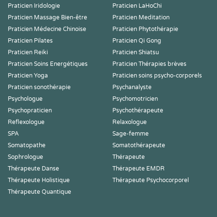
Praticien Iridologie
Praticien LaHoChi
Praticien Massage Bien-être
Praticien Meditation
Praticien Médecine Chinoise
Praticien Phytothérapie
Praticien Pilates
Praticien Qi Gong
Praticien Reiki
Praticien Shiatsu
Praticien Soins Energétiques
Praticien Thérapies brèves
Praticien Yoga
Praticien soins psycho-corporels
Praticien sonothérapie
Psychanalyste
Psychologue
Psychomotricien
Psychopraticien
Psychothérapeute
Reflexologue
Relaxologue
SPA
Sage-femme
Somatopathe
Somatothérapeute
Sophrologue
Thérapeute
Thérapeute Danse
Thérapeute EMDR
Thérapeute Holistique
Thérapeute Psychocorporel
Thérapeute Quantique