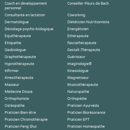
Coach en développement
Conseiller Fleurs de Bach
personnel
Consultante en lactation
Coworking
Dermatologue
Diététicien Nutritionniste
Décodage psycho-biologique
Energéticien
Equithérapeute
Ethérapeute
Etiopathe
Fasciathérapeute
Geobiologue
Gestalt-Thérapeute
Graphothérapeute
Guérisseur
Hypnothérapeute
Imaginologie®
Infirmier
Kinesiologue
Kinesithérapeute
Magnetiseur
Masseur
Musicothérapeute
Médecine Douce
Naturopathe
Orthophoniste
Orthopédie
Ostéopathe
Praticien Ayurvéda
Praticien Bien-être
Praticien Biorésonance
Praticien Chromothérapie
Praticien EFT
Praticien Feng Shui
Praticien Homeopathe