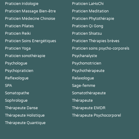
Praticien Iridologie
Praticien LaHoChi
Praticien Massage Bien-être
Praticien Meditation
Praticien Médecine Chinoise
Praticien Phytothérapie
Praticien Pilates
Praticien Qi Gong
Praticien Reiki
Praticien Shiatsu
Praticien Soins Energétiques
Praticien Thérapies brèves
Praticien Yoga
Praticien soins psycho-corporels
Praticien sonothérapie
Psychanalyste
Psychologue
Psychomotricien
Psychopraticien
Psychothérapeute
Reflexologue
Relaxologue
SPA
Sage-femme
Somatopathe
Somatothérapeute
Sophrologue
Thérapeute
Thérapeute Danse
Thérapeute EMDR
Thérapeute Holistique
Thérapeute Psychocorporel
Thérapeute Quantique