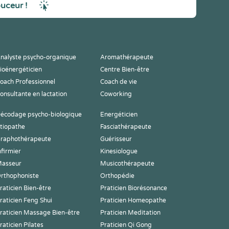
ouceur !
nalyste psycho-organique
Aromathérapeute
ioénergéticien
Centre Bien-être
oach Professionnel
Coach de vie
onsultante en lactation
Coworking
écodage psycho-biologique
Energéticien
tiopathe
Fasciathérapeute
raphothérapeute
Guérisseur
nfirmier
Kinesiologue
asseur
Musicothérapeute
rthophoniste
Orthopédie
raticien Bien-être
Praticien Biorésonance
raticien Feng Shui
Praticien Homeopathe
raticien Massage Bien-être
Praticien Meditation
raticien Pilates
Praticien Qi Gong