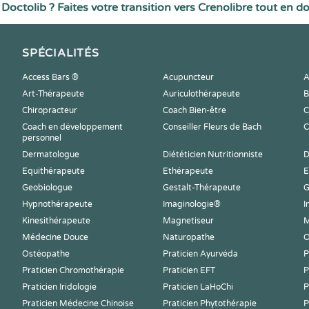
Doctolib ? Faites votre transition vers Crenolibre tout en d
SPÉCIALITÉS
Access Bars ®
Acupuncteur
A
Art-Thérapeute
Auriculothérapeute
B
Chiropracteur
Coach Bien-être
C
Coach en développement
Conseiller Fleurs de Bach
C
personnel
Dermatologue
Diététicien Nutritionniste
D
Equithérapeute
Ethérapeute
E
Geobiologue
Gestalt-Thérapeute
G
Hypnothérapeute
Imaginologie®
I
Kinesithérapeute
Magnetiseur
M
Médecine Douce
Naturopathe
O
Ostéopathe
Praticien Ayurvéda
P
Praticien Chromothérapie
Praticien EFT
P
Praticien Iridologie
Praticien LaHoChi
P
Praticien Médecine Chinoise
Praticien Phytothérapie
P