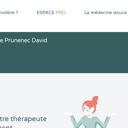
olibre ?
ESPACE
PRO
La médecine douce
Le Prunenec David
tre thérapeute