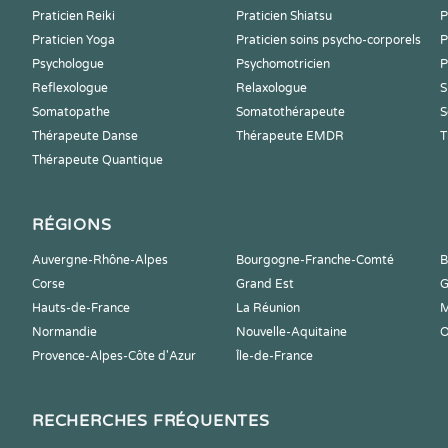
Praticien Reiki
Praticien Shiatsu
P
Praticien Yoga
Praticien soins psycho-corporels
P
Psychologue
Psychomotricien
P
Reflexologue
Relaxologue
S
Somatopathe
Somatothérapeute
S
Thérapeute Danse
Thérapeute EMDR
T
Thérapeute Quantique
RÉGIONS
Auvergne-Rhône-Alpes
Bourgogne-Franche-Comté
B
Corse
Grand Est
G
Hauts-de-France
La Réunion
M
Normandie
Nouvelle-Aquitaine
O
Provence-Alpes-Côte d'Azur
Île-de-France
RECHERCHES FRÉQUENTES