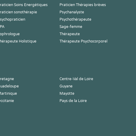
raticien Soins Energétiques
Praticien Thérapies brèves
raticien sonothérapie
Psychanalyste
sychopraticien
Psychothérapeute
PA
Sage-femme
ophrologue
Thérapeute
hérapeute Holistique
Thérapeute Psychocorporel
retagne
Centre-Val de Loire
uadeloupe
Guyane
artinique
Mayotte
ccitanie
Pays de la Loire