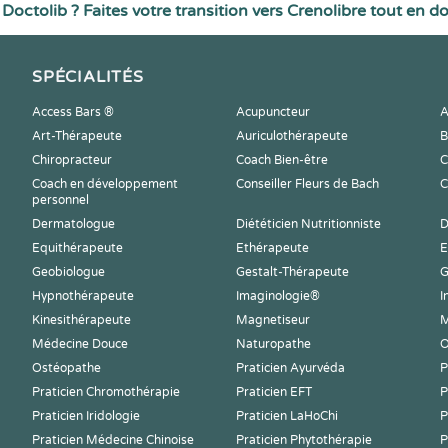
Doctolib ? Faites votre transition vers Crenolibre tout en d
SPÉCIALITÉS
Access Bars ®
Acupuncteur
A
Art-Thérapeute
Auriculothérapeute
B
Chiropracteur
Coach Bien-être
C
Coach en développement
Conseiller Fleurs de Bach
C
personnel
Dermatologue
Diététicien Nutritionniste
D
Equithérapeute
Ethérapeute
E
Geobiologue
Gestalt-Thérapeute
G
Hypnothérapeute
Imaginologie®
I
Kinesithérapeute
Magnetiseur
M
Médecine Douce
Naturopathe
O
Ostéopathe
Praticien Ayurvéda
P
Praticien Chromothérapie
Praticien EFT
P
Praticien Iridologie
Praticien LaHoChi
P
Praticien Médecine Chinoise
Praticien Phytothérapie
P