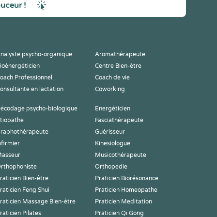
ouceur !
nalyste psycho-organique
Aromathérapeute
ioénergéticien
Centre Bien-être
oach Professionnel
Coach de vie
onsultante en lactation
Coworking
écodage psycho-biologique
Energéticien
tiopathe
Fasciathérapeute
raphothérapeute
Guérisseur
nfirmier
Kinesiologue
asseur
Musicothérapeute
rthophoniste
Orthopédie
raticien Bien-être
Praticien Biorésonance
raticien Feng Shui
Praticien Homeopathe
raticien Massage Bien-être
Praticien Meditation
raticien Pilates
Praticien Qi Gong