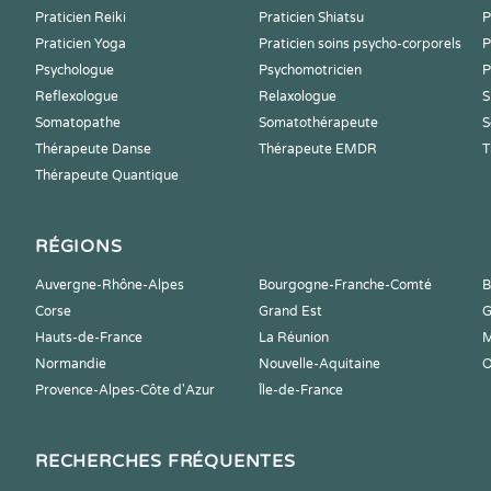
Praticien Reiki
Praticien Shiatsu
P
Praticien Yoga
Praticien soins psycho-corporels
P
Psychologue
Psychomotricien
P
Reflexologue
Relaxologue
S
Somatopathe
Somatothérapeute
S
Thérapeute Danse
Thérapeute EMDR
T
Thérapeute Quantique
RÉGIONS
Auvergne-Rhône-Alpes
Bourgogne-Franche-Comté
B
Corse
Grand Est
G
Hauts-de-France
La Réunion
M
Normandie
Nouvelle-Aquitaine
O
Provence-Alpes-Côte d'Azur
Île-de-France
RECHERCHES FRÉQUENTES