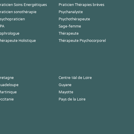
raticien Soins Energétiques
Praticien Thérapies brèves
raticien sonothérapie
Psychanalyste
sychopraticien
Psychothérapeute
PA
Sage-femme
ophrologue
Thérapeute
hérapeute Holistique
Thérapeute Psychocorporel
retagne
Centre-Val de Loire
uadeloupe
Guyane
artinique
Mayotte
ccitanie
Pays de la Loire