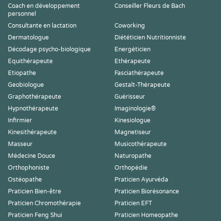
Coach en développement
Conseiller Fleurs de Bach
personnel
Consultante en lactation
Coworking
Dermatologue
Diététicien Nutritionniste
Décodage psycho-biologique
Energéticien
Equithérapeute
Ethérapeute
Etiopathe
Fasciathérapeute
Geobiologue
Gestalt-Thérapeute
Graphothérapeute
Guérisseur
Hypnothérapeute
Imaginologie®
Infirmier
Kinesiologue
Kinesithérapeute
Magnetiseur
Masseur
Musicothérapeute
Médecine Douce
Naturopathe
Orthophoniste
Orthopédie
Ostéopathe
Praticien Ayurvéda
Praticien Bien-être
Praticien Biorésonance
Praticien Chromothérapie
Praticien EFT
Praticien Feng Shui
Praticien Homeopathe