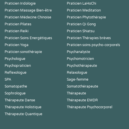
Praticien Iridologie
Praticien LaHoChi
Praticien Massage Bien-être
Praticien Meditation
Praticien Médecine Chinoise
Praticien Phytothérapie
Praticien Pilates
Praticien Qi Gong
Praticien Reiki
Praticien Shiatsu
Praticien Soins Energétiques
Praticien Thérapies brèves
Praticien Yoga
Praticien soins psycho-corporels
Praticien sonothérapie
Psychanalyste
Psychologue
Psychomotricien
Psychopraticien
Psychothérapeute
Reflexologue
Relaxologue
SPA
Sage-femme
Somatopathe
Somatothérapeute
Sophrologue
Thérapeute
Thérapeute Danse
Thérapeute EMDR
Thérapeute Holistique
Thérapeute Psychocorporel
Thérapeute Quantique