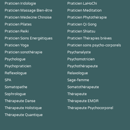
Praticien Iridologie
Praticien LaHoChi
Praticien Massage Bien-être
Praticien Meditation
Praticien Médecine Chinoise
Praticien Phytothérapie
Praticien Pilates
Praticien Qi Gong
Praticien Reiki
Praticien Shiatsu
Praticien Soins Energétiques
Praticien Thérapies brèves
Praticien Yoga
Praticien soins psycho-corporels
Praticien sonothérapie
Psychanalyste
Psychologue
Psychomotricien
Psychopraticien
Psychothérapeute
Reflexologue
Relaxologue
SPA
Sage-femme
Somatopathe
Somatothérapeute
Sophrologue
Thérapeute
Thérapeute Danse
Thérapeute EMDR
Thérapeute Holistique
Thérapeute Psychocorporel
Thérapeute Quantique