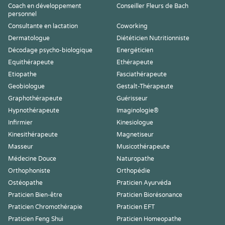
Coach en développement
Conseiller Fleurs de Bach
personnel
Consultante en lactation
Coworking
Dermatologue
Diététicien Nutritionniste
Décodage psycho-biologique
Energéticien
Equithérapeute
Ethérapeute
Etiopathe
Fasciathérapeute
Geobiologue
Gestalt-Thérapeute
Graphothérapeute
Guérisseur
Hypnothérapeute
Imaginologie®
Infirmier
Kinesiologue
Kinesithérapeute
Magnetiseur
Masseur
Musicothérapeute
Médecine Douce
Naturopathe
Orthophoniste
Orthopédie
Ostéopathe
Praticien Ayurvéda
Praticien Bien-être
Praticien Biorésonance
Praticien Chromothérapie
Praticien EFT
Praticien Feng Shui
Praticien Homeopathe