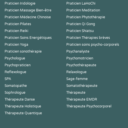
Praticien Iridologie
Praticien LaHoChi
Praticien Massage Bien-être
Praticien Meditation
Praticien Médecine Chinoise
Praticien Phytothérapie
Praticien Pilates
Praticien Qi Gong
Praticien Reiki
Praticien Shiatsu
Praticien Soins Energétiques
Praticien Thérapies brèves
Praticien Yoga
Praticien soins psycho-corporels
Praticien sonothérapie
Psychanalyste
Psychologue
Psychomotricien
Psychopraticien
Psychothérapeute
Reflexologue
Relaxologue
SPA
Sage-femme
Somatopathe
Somatothérapeute
Sophrologue
Thérapeute
Thérapeute Danse
Thérapeute EMDR
Thérapeute Holistique
Thérapeute Psychocorporel
Thérapeute Quantique