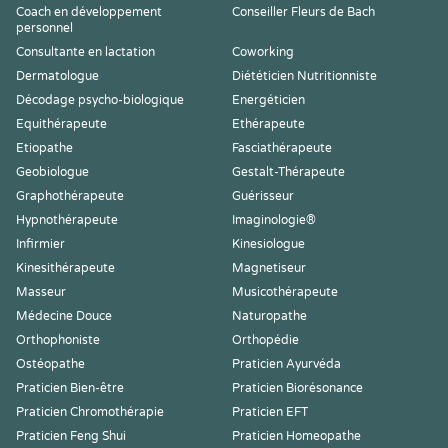
Coach en développement
Conseiller Fleurs de Bach
personnel
Consultante en lactation
Coworking
Dermatologue
Diététicien Nutritionniste
Décodage psycho-biologique
Energéticien
Equithérapeute
Ethérapeute
Etiopathe
Fasciathérapeute
Geobiologue
Gestalt-Thérapeute
Graphothérapeute
Guérisseur
Hypnothérapeute
Imaginologie®
Infirmier
Kinesiologue
Kinesithérapeute
Magnetiseur
Masseur
Musicothérapeute
Médecine Douce
Naturopathe
Orthophoniste
Orthopédie
Ostéopathe
Praticien Ayurvéda
Praticien Bien-être
Praticien Biorésonance
Praticien Chromothérapie
Praticien EFT
Praticien Feng Shui
Praticien Homeopathe