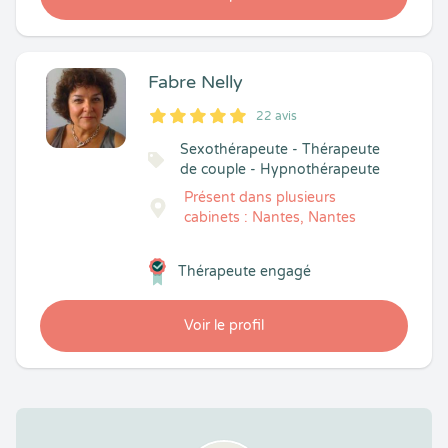
Fabre Nelly
22 avis
5
1
5
22
Sexothérapeute - Thérapeute
de couple - Hypnothérapeute
Présent dans plusieurs
cabinets : Nantes, Nantes
Thérapeute engagé
Voir le profil