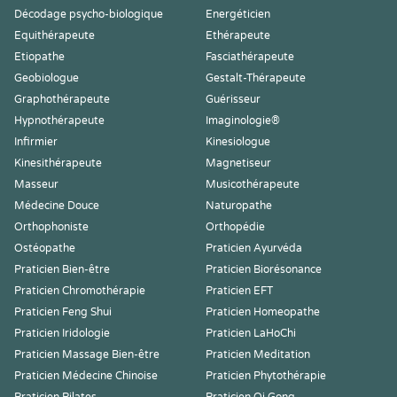
Décodage psycho-biologique
Energéticien
Equithérapeute
Ethérapeute
Etiopathe
Fasciathérapeute
Geobiologue
Gestalt-Thérapeute
Graphothérapeute
Guérisseur
Hypnothérapeute
Imaginologie®
Infirmier
Kinesiologue
Kinesithérapeute
Magnetiseur
Masseur
Musicothérapeute
Médecine Douce
Naturopathe
Orthophoniste
Orthopédie
Ostéopathe
Praticien Ayurvéda
Praticien Bien-être
Praticien Biorésonance
Praticien Chromothérapie
Praticien EFT
Praticien Feng Shui
Praticien Homeopathe
Praticien Iridologie
Praticien LaHoChi
Praticien Massage Bien-être
Praticien Meditation
Praticien Médecine Chinoise
Praticien Phytothérapie