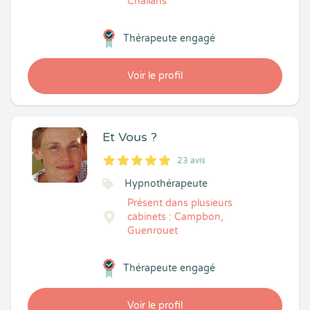
Challans
Thérapeute engagé
Voir le profil
Et Vous ?
23 avis
5
1
5
23
Hypnothérapeute
Présent dans plusieurs
cabinets : Campbon,
Guenrouet
Thérapeute engagé
Voir le profil