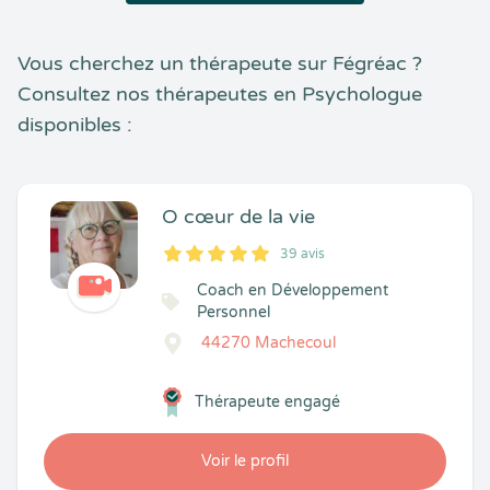
Vous cherchez un thérapeute sur Fégréac ?
Consultez nos thérapeutes en Psychologue
disponibles :
O cœur de la vie
39 avis
5
1
5
39
Coach en Développement
Personnel
44270 Machecoul
Thérapeute engagé
Voir le profil