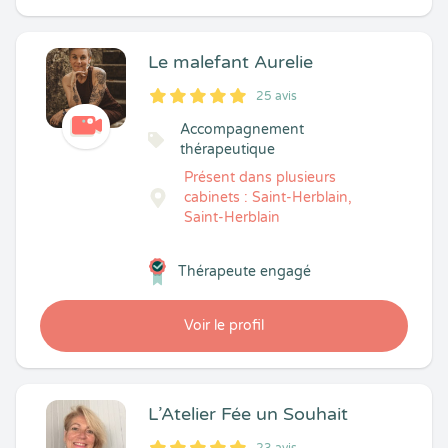
Le malefant Aurelie
25 avis
5
1
5
25
Accompagnement
thérapeutique
Présent dans plusieurs
cabinets : Saint-Herblain,
Saint-Herblain
Thérapeute engagé
Voir le profil
L’Atelier Fée un Souhait