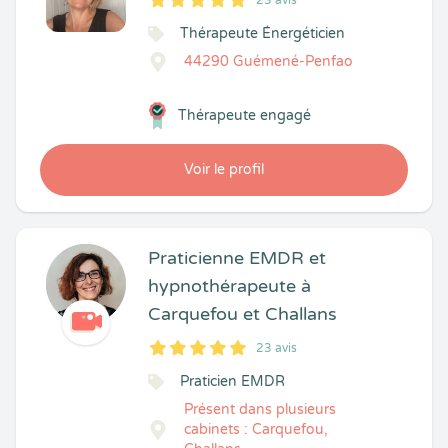
23 avis
5
1
5
23
Thérapeute Énergéticien
44290 Guémené-Penfao
Thérapeute engagé
Voir le profil
Praticienne EMDR et
hypnothérapeute à
Carquefou et Challans
23 avis
5
1
5
23
Praticien EMDR
Présent dans plusieurs
cabinets : Carquefou,