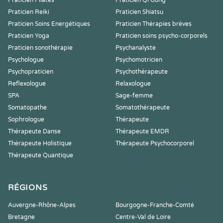
Praticien Pilates
Praticien Qi Gong
Praticien Reiki
Praticien Shiatsu
Praticien Soins Energétiques
Praticien Thérapies brèves
Praticien Yoga
Praticien soins psycho-corporels
Praticien sonothérapie
Psychanalyste
Psychologue
Psychomotricien
Psychopraticien
Psychothérapeute
Reflexologue
Relaxologue
SPA
Sage-femme
Somatopathe
Somatothérapeute
Sophrologue
Thérapeute
Thérapeute Danse
Thérapeute EMDR
Thérapeute Holistique
Thérapeute Psychocorporel
Thérapeute Quantique
RÉGIONS
Auvergne-Rhône-Alpes
Bourgogne-Franche-Comté
Bretagne
Centre-Val de Loire