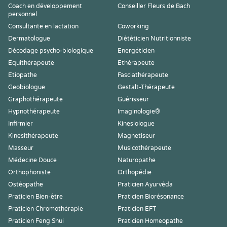
Coach en développement
Conseiller Fleurs de Bach
personnel
Consultante en lactation
Coworking
Dermatologue
Diététicien Nutritionniste
Décodage psycho-biologique
Energéticien
Equithérapeute
Ethérapeute
Etiopathe
Fasciathérapeute
Geobiologue
Gestalt-Thérapeute
Graphothérapeute
Guérisseur
Hypnothérapeute
Imaginologie®
Infirmier
Kinesiologue
Kinesithérapeute
Magnetiseur
Masseur
Musicothérapeute
Médecine Douce
Naturopathe
Orthophoniste
Orthopédie
Ostéopathe
Praticien Ayurvéda
Praticien Bien-être
Praticien Biorésonance
Praticien Chromothérapie
Praticien EFT
Praticien Feng Shui
Praticien Homeopathe