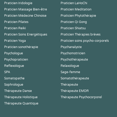
Praticien Iridologie
Praticien LaHoChi
Praticien Massage Bien-être
Praticien Meditation
Praticien Médecine Chinoise
Praticien Phytothérapie
Praticien Pilates
Praticien Qi Gong
Praticien Reiki
Praticien Shiatsu
Praticien Soins Energétiques
Praticien Thérapies brèves
Praticien Yoga
Praticien soins psycho-corporels
Praticien sonothérapie
Psychanalyste
Psychologue
Psychomotricien
Psychopraticien
Psychothérapeute
Reflexologue
Relaxologue
SPA
Sage-femme
Somatopathe
Somatothérapeute
Sophrologue
Thérapeute
Thérapeute Danse
Thérapeute EMDR
Thérapeute Holistique
Thérapeute Psychocorporel
Thérapeute Quantique