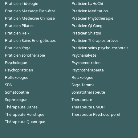
Praticien Iridologie
Praticien LaHoChi
Praticien Massage Bien-être
Praticien Meditation
Praticien Médecine Chinoise
Praticien Phytothérapie
Praticien Pilates
Praticien Qi Gong
Praticien Reiki
Praticien Shiatsu
Praticien Soins Energétiques
Praticien Thérapies brèves
Praticien Yoga
Praticien soins psycho-corporels
Praticien sonothérapie
Psychanalyste
Psychologue
Psychomotricien
Psychopraticien
Psychothérapeute
Reflexologue
Relaxologue
SPA
Sage-femme
Somatopathe
Somatothérapeute
Sophrologue
Thérapeute
Thérapeute Danse
Thérapeute EMDR
Thérapeute Holistique
Thérapeute Psychocorporel
Thérapeute Quantique