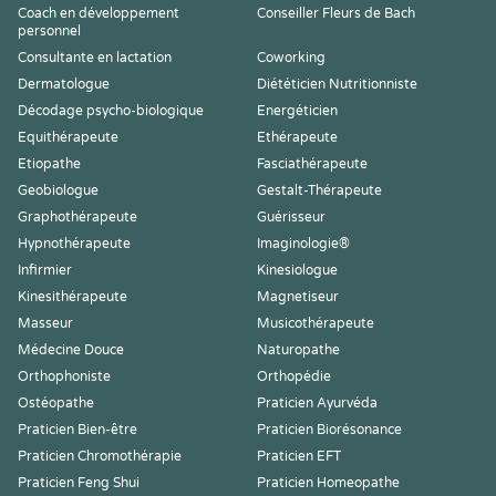
Coach en développement
Conseiller Fleurs de Bach
personnel
Consultante en lactation
Coworking
Dermatologue
Diététicien Nutritionniste
Décodage psycho-biologique
Energéticien
Equithérapeute
Ethérapeute
Etiopathe
Fasciathérapeute
Geobiologue
Gestalt-Thérapeute
Graphothérapeute
Guérisseur
Hypnothérapeute
Imaginologie®
Infirmier
Kinesiologue
Kinesithérapeute
Magnetiseur
Masseur
Musicothérapeute
Médecine Douce
Naturopathe
Orthophoniste
Orthopédie
Ostéopathe
Praticien Ayurvéda
Praticien Bien-être
Praticien Biorésonance
Praticien Chromothérapie
Praticien EFT
Praticien Feng Shui
Praticien Homeopathe