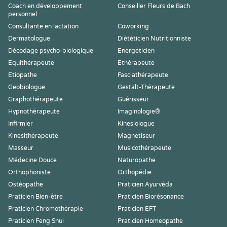
Coach en développement
Conseiller Fleurs de Bach
personnel
Consultante en lactation
Coworking
Dermatologue
Diététicien Nutritionniste
Décodage psycho-biologique
Energéticien
Equithérapeute
Ethérapeute
Etiopathe
Fasciathérapeute
Geobiologue
Gestalt-Thérapeute
Graphothérapeute
Guérisseur
Hypnothérapeute
Imaginologie®
Infirmier
Kinesiologue
Kinesithérapeute
Magnetiseur
Masseur
Musicothérapeute
Médecine Douce
Naturopathe
Orthophoniste
Orthopédie
Ostéopathe
Praticien Ayurvéda
Praticien Bien-être
Praticien Biorésonance
Praticien Chromothérapie
Praticien EFT
Praticien Feng Shui
Praticien Homeopathe