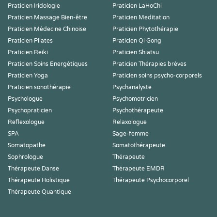
Praticien Iridologie
Praticien LaHoChi
Praticien Massage Bien-être
Praticien Meditation
Praticien Médecine Chinoise
Praticien Phytothérapie
Praticien Pilates
Praticien Qi Gong
Praticien Reiki
Praticien Shiatsu
Praticien Soins Energétiques
Praticien Thérapies brèves
Praticien Yoga
Praticien soins psycho-corporels
Praticien sonothérapie
Psychanalyste
Psychologue
Psychomotricien
Psychopraticien
Psychothérapeute
Reflexologue
Relaxologue
SPA
Sage-femme
Somatopathe
Somatothérapeute
Sophrologue
Thérapeute
Thérapeute Danse
Thérapeute EMDR
Thérapeute Holistique
Thérapeute Psychocorporel
Thérapeute Quantique