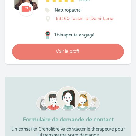
54 avis
5
1
5
54
Naturopathe
69160 Tassin-la-Demi-Lune
Thérapeute engagé
Voir le profil
Formulaire de demande de contact
Un conseiller Crenolibre va contacter le thérapeute pour
lui transmettre votre demande