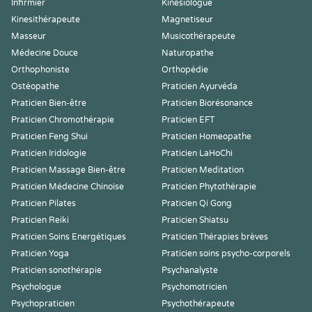
Infirmier
Kinesiologue
Kinesithérapeute
Magnetiseur
Masseur
Musicothérapeute
Médecine Douce
Naturopathe
Orthophoniste
Orthopédie
Ostéopathe
Praticien Ayurvéda
Praticien Bien-être
Praticien Biorésonance
Praticien Chromothérapie
Praticien EFT
Praticien Feng Shui
Praticien Homeopathe
Praticien Iridologie
Praticien LaHoChi
Praticien Massage Bien-être
Praticien Meditation
Praticien Médecine Chinoise
Praticien Phytothérapie
Praticien Pilates
Praticien Qi Gong
Praticien Reiki
Praticien Shiatsu
Praticien Soins Energétiques
Praticien Thérapies brèves
Praticien Yoga
Praticien soins psycho-corporels
Praticien sonothérapie
Psychanalyste
Psychologue
Psychomotricien
Psychopraticien
Psychothérapeute