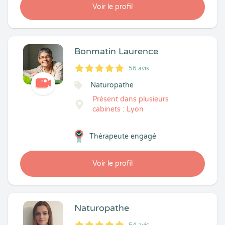
Voir le profil
Bonmatin Laurence
56 avis
5
1
5
56
Naturopathe
Présent dans plusieurs
cabinets : Lyon
Thérapeute engagé
Voir le profil
Naturopathe