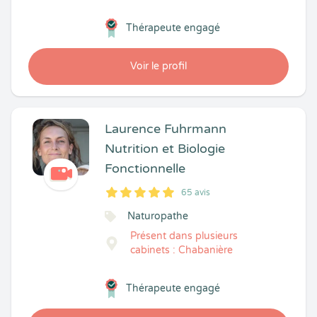
Thérapeute engagé
Voir le profil
Laurence Fuhrmann
Nutrition et Biologie
Fonctionnelle
65 avis
5
1
5
65
Naturopathe
Présent dans plusieurs
cabinets : Chabanière
Thérapeute engagé