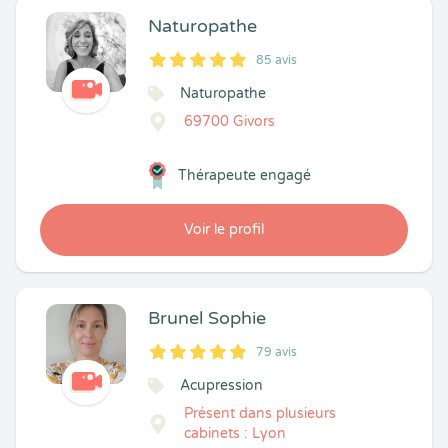
Naturopathe
85 avis
5
1
5
85
Naturopathe
69700 Givors
Thérapeute engagé
Voir le profil
Brunel Sophie
79 avis
5
1
5
79
Acupression
Présent dans plusieurs
cabinets : Lyon