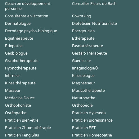
Coach en développement
Conseiller Fleurs de Bach
personnel
Consultante en lactation
Coworking
Dermatologue
Diététicien Nutritionniste
Décodage psycho-biologique
Energéticien
Equithérapeute
Ethérapeute
Etiopathe
Fasciathérapeute
Geobiologue
Gestalt-Thérapeute
Graphothérapeute
Guérisseur
Hypnothérapeute
Imaginologie®
Infirmier
Kinesiologue
Kinesithérapeute
Magnetiseur
Masseur
Musicothérapeute
Médecine Douce
Naturopathe
Orthophoniste
Orthopédie
Ostéopathe
Praticien Ayurvéda
Praticien Bien-être
Praticien Biorésonance
Praticien Chromothérapie
Praticien EFT
Praticien Feng Shui
Praticien Homeopathe