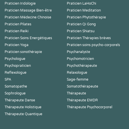
Praticien Iridologie
Praticien LaHoChi
Praticien Massage Bien-être
Praticien Meditation
Praticien Médecine Chinoise
Praticien Phytothérapie
Praticien Pilates
Praticien Qi Gong
Praticien Reiki
Praticien Shiatsu
Praticien Soins Energétiques
Praticien Thérapies brèves
Praticien Yoga
Praticien soins psycho-corporels
Praticien sonothérapie
Psychanalyste
Psychologue
Psychomotricien
Psychopraticien
Psychothérapeute
Reflexologue
Relaxologue
SPA
Sage-femme
Somatopathe
Somatothérapeute
Sophrologue
Thérapeute
Thérapeute Danse
Thérapeute EMDR
Thérapeute Holistique
Thérapeute Psychocorporel
Thérapeute Quantique