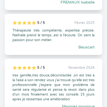
FREMAUX Isabelle
5 / 5
Février 2025
5
1
5
0
Thérapeute très compétente, expertise précise.
Nathalie prend le temps ,est à l'écoute. On sent la
passion pour son métier.
Beuscart
5 / 5
Novembre 2024
5
1
5
0
tres gentille,tres douce,décontractée ,on est tres a
la l'aise a son rendez vous j'ai trouvé qu'elle est tres
professionnelle j'espere que mon probléme de
santé sera régularisé et pense la revoir dans plus
d'un mois finalement avec ses conseils 15 jours
apres je ressentais une amélioration
Magniez monique