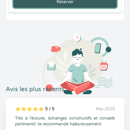
Réserver
Avis les plus récents
5 / 5
Mai 2025
5
1
5
0
Très à l'écoute, échanges constructifs et conseils
pertinents! Je recommande haleureusement.