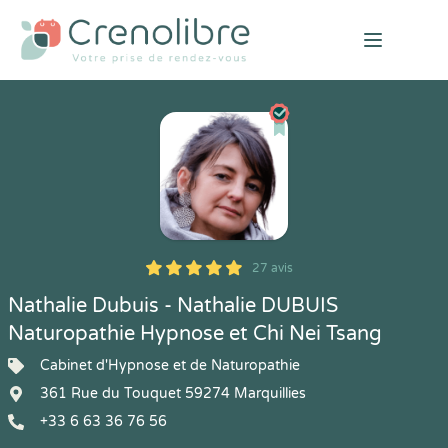
Open mai
27 avis
5
1
5
27
Nathalie Dubuis - Nathalie DUBUIS
Naturopathie Hypnose et Chi Nei Tsang
Cabinet d'Hypnose et de Naturopathie
361 Rue du Touquet 59274 Marquillies
+33 6 63 36 76 56