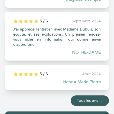
5 / 5
Septembre 2024
5
1
5
0
J'ai apprécié l'entretien avec Madame Dubuis, son
écoute, et ses explications. Un premier rendez-
vous riche en information qui donne envie
d'approfondir.
NOTRE-DAME
5 / 5
Août 2024
5
1
5
0
Heraut Marie Pierre
Tous les avis →