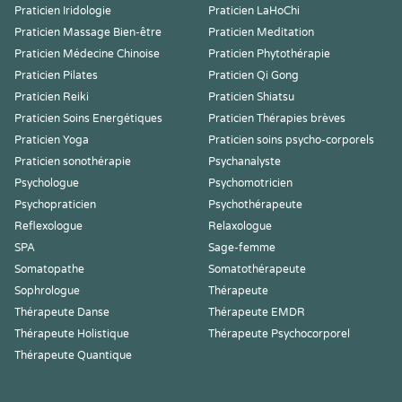
Praticien Iridologie
Praticien LaHoChi
Praticien Massage Bien-être
Praticien Meditation
Praticien Médecine Chinoise
Praticien Phytothérapie
Praticien Pilates
Praticien Qi Gong
Praticien Reiki
Praticien Shiatsu
Praticien Soins Energétiques
Praticien Thérapies brèves
Praticien Yoga
Praticien soins psycho-corporels
Praticien sonothérapie
Psychanalyste
Psychologue
Psychomotricien
Psychopraticien
Psychothérapeute
Reflexologue
Relaxologue
SPA
Sage-femme
Somatopathe
Somatothérapeute
Sophrologue
Thérapeute
Thérapeute Danse
Thérapeute EMDR
Thérapeute Holistique
Thérapeute Psychocorporel
Thérapeute Quantique