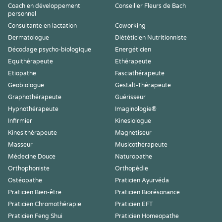
Coach en développement
Conseiller Fleurs de Bach
personnel
Consultante en lactation
Coworking
Dermatologue
Diététicien Nutritionniste
Décodage psycho-biologique
Energéticien
Equithérapeute
Ethérapeute
Etiopathe
Fasciathérapeute
Geobiologue
Gestalt-Thérapeute
Graphothérapeute
Guérisseur
Hypnothérapeute
Imaginologie®
Infirmier
Kinesiologue
Kinesithérapeute
Magnetiseur
Masseur
Musicothérapeute
Médecine Douce
Naturopathe
Orthophoniste
Orthopédie
Ostéopathe
Praticien Ayurvéda
Praticien Bien-être
Praticien Biorésonance
Praticien Chromothérapie
Praticien EFT
Praticien Feng Shui
Praticien Homeopathe