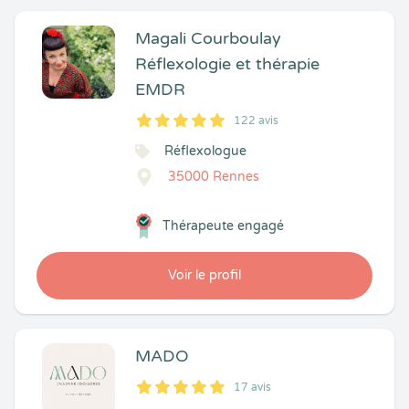
Magali Courboulay
Réflexologie et thérapie
EMDR
122 avis
5
1
5
122
Réflexologue
35000 Rennes
Thérapeute engagé
Voir le profil
MADO
17 avis
5
1
5
17