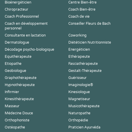
Bioénergéticien
Centre Bien-être
Chiropracteur
Coach Bien-être
Coach Professionnel
Coach de vie
Coach en développement
Conseiller Fleurs de Bach
personnel
Consultante en lactation
Coworking
Dermatologue
Diététicien Nutritionniste
Décodage psycho-biologique
Energéticien
Equithérapeute
Ethérapeute
Etiopathe
Fasciathérapeute
Geobiologue
Gestalt-Thérapeute
Graphothérapeute
Guérisseur
Hypnothérapeute
Imaginologie®
Infirmier
Kinesiologue
Kinesithérapeute
Magnetiseur
Masseur
Musicothérapeute
Médecine Douce
Naturopathe
Orthophoniste
Orthopédie
Ostéopathe
Praticien Ayurvéda