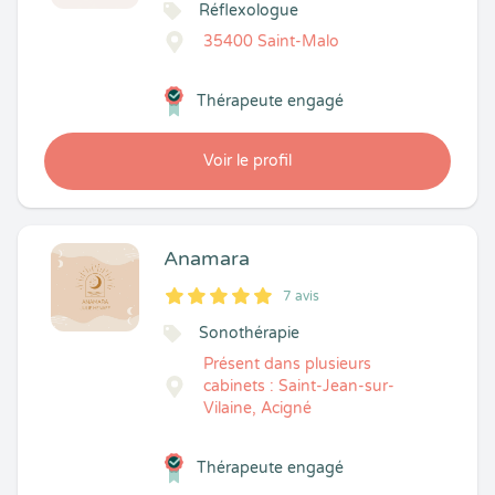
Réflexologue
35400 Saint-Malo
Thérapeute engagé
Voir le profil
Anamara
7 avis
5
1
5
7
Sonothérapie
Présent dans plusieurs
cabinets : Saint-Jean-sur-
Vilaine, Acigné
Thérapeute engagé