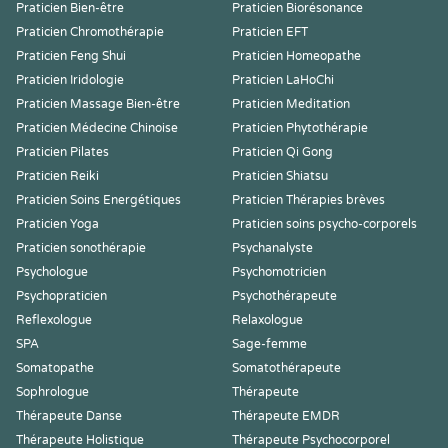
Praticien Bien-être
Praticien Biorésonance
Praticien Chromothérapie
Praticien EFT
Praticien Feng Shui
Praticien Homeopathe
Praticien Iridologie
Praticien LaHoChi
Praticien Massage Bien-être
Praticien Meditation
Praticien Médecine Chinoise
Praticien Phytothérapie
Praticien Pilates
Praticien Qi Gong
Praticien Reiki
Praticien Shiatsu
Praticien Soins Energétiques
Praticien Thérapies brèves
Praticien Yoga
Praticien soins psycho-corporels
Praticien sonothérapie
Psychanalyste
Psychologue
Psychomotricien
Psychopraticien
Psychothérapeute
Reflexologue
Relaxologue
SPA
Sage-femme
Somatopathe
Somatothérapeute
Sophrologue
Thérapeute
Thérapeute Danse
Thérapeute EMDR
Thérapeute Holistique
Thérapeute Psychocorporel