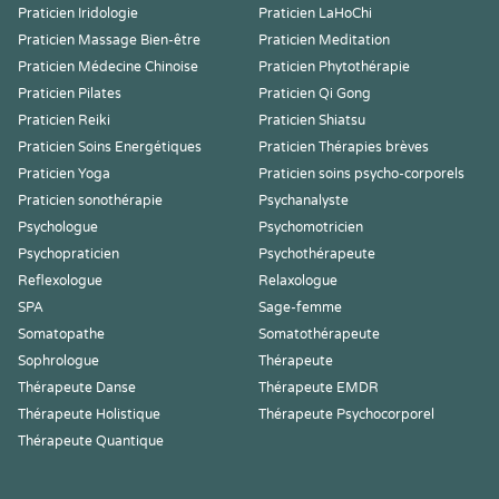
Praticien Iridologie
Praticien LaHoChi
Praticien Massage Bien-être
Praticien Meditation
Praticien Médecine Chinoise
Praticien Phytothérapie
Praticien Pilates
Praticien Qi Gong
Praticien Reiki
Praticien Shiatsu
Praticien Soins Energétiques
Praticien Thérapies brèves
Praticien Yoga
Praticien soins psycho-corporels
Praticien sonothérapie
Psychanalyste
Psychologue
Psychomotricien
Psychopraticien
Psychothérapeute
Reflexologue
Relaxologue
SPA
Sage-femme
Somatopathe
Somatothérapeute
Sophrologue
Thérapeute
Thérapeute Danse
Thérapeute EMDR
Thérapeute Holistique
Thérapeute Psychocorporel
Thérapeute Quantique