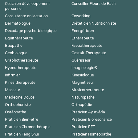
Coach en développement
Conseiller Fleurs de Bach
personnel
Consultante en lactation
Coworking
Dermatologue
Diététicien Nutritionniste
Décodage psycho-biologique
Energéticien
Equithérapeute
Ethérapeute
Etiopathe
Fasciathérapeute
Geobiologue
Gestalt-Thérapeute
Graphothérapeute
Guérisseur
Hypnothérapeute
Imaginologie®
Infirmier
Kinesiologue
Kinesithérapeute
Magnetiseur
Masseur
Musicothérapeute
Médecine Douce
Naturopathe
Orthophoniste
Orthopédie
Ostéopathe
Praticien Ayurvéda
Praticien Bien-être
Praticien Biorésonance
Praticien Chromothérapie
Praticien EFT
Praticien Feng Shui
Praticien Homeopathe