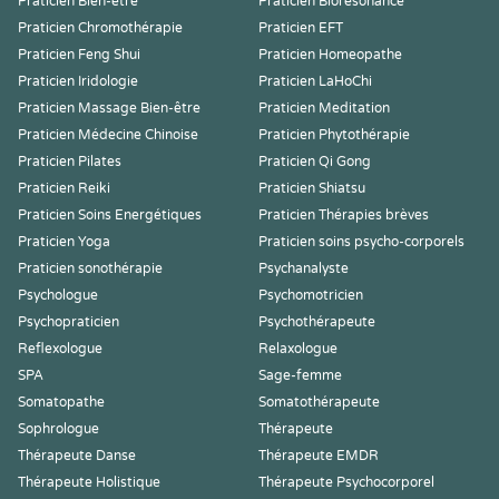
Praticien Bien-être
Praticien Biorésonance
Praticien Chromothérapie
Praticien EFT
Praticien Feng Shui
Praticien Homeopathe
Praticien Iridologie
Praticien LaHoChi
Praticien Massage Bien-être
Praticien Meditation
Praticien Médecine Chinoise
Praticien Phytothérapie
Praticien Pilates
Praticien Qi Gong
Praticien Reiki
Praticien Shiatsu
Praticien Soins Energétiques
Praticien Thérapies brèves
Praticien Yoga
Praticien soins psycho-corporels
Praticien sonothérapie
Psychanalyste
Psychologue
Psychomotricien
Psychopraticien
Psychothérapeute
Reflexologue
Relaxologue
SPA
Sage-femme
Somatopathe
Somatothérapeute
Sophrologue
Thérapeute
Thérapeute Danse
Thérapeute EMDR
Thérapeute Holistique
Thérapeute Psychocorporel