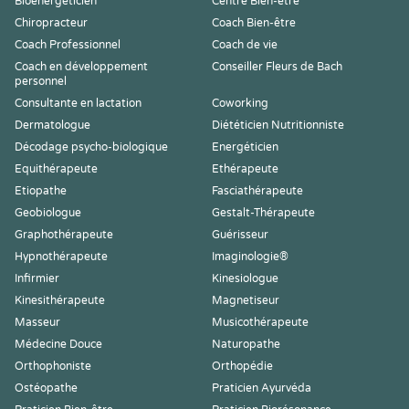
Bioénergéticien
Centre Bien-être
Chiropracteur
Coach Bien-être
Coach Professionnel
Coach de vie
Coach en développement
Conseiller Fleurs de Bach
personnel
Consultante en lactation
Coworking
Dermatologue
Diététicien Nutritionniste
Décodage psycho-biologique
Energéticien
Equithérapeute
Ethérapeute
Etiopathe
Fasciathérapeute
Geobiologue
Gestalt-Thérapeute
Graphothérapeute
Guérisseur
Hypnothérapeute
Imaginologie®
Infirmier
Kinesiologue
Kinesithérapeute
Magnetiseur
Masseur
Musicothérapeute
Médecine Douce
Naturopathe
Orthophoniste
Orthopédie
Ostéopathe
Praticien Ayurvéda