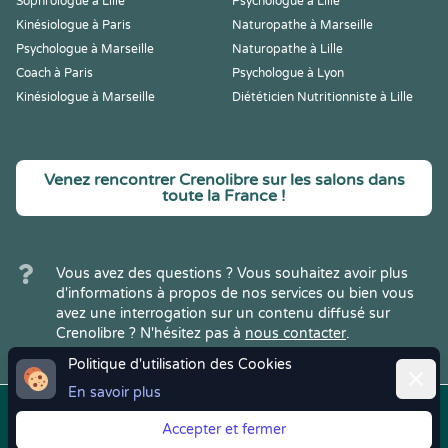
Sophrologue à Lille
Psychologue à Lille
Kinésiologue à Paris
Naturopathe à Marseille
Psychologue à Marseille
Naturopathe à Lille
Coach à Paris
Psychologue à Lyon
Kinésiologue à Marseille
Diététicien Nutritionniste à Lille
Venez rencontrer Crenolibre sur les salons dans
toute la France !
Vous avez des questions ? Vous souhaitez avoir plus
d'informations à propos de nos services ou bien vous
avez une interrogation sur un contenu diffusé sur
Crenolibre ? N'hésitez pas à
nous contacter
.
Politique d'utilisation des Cookies
Ferme
En savoir plus
Copyright © 2022
Crenolibre
, tous
Mentions
|
CGV
|
RGPD
Accepter et fermer
droits réservés.
Légales