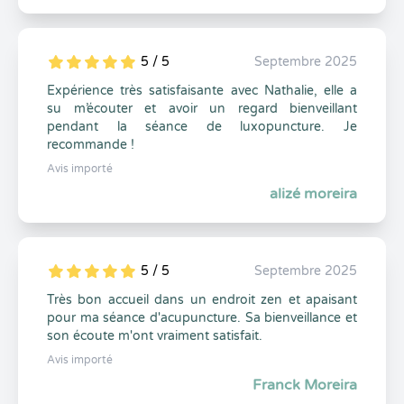
5 / 5
Septembre 2025
5
1
5
0
Expérience très satisfaisante avec Nathalie, elle a
su m’écouter et avoir un regard bienveillant
pendant la séance de luxopuncture. Je
recommande !
Avis importé
alizé moreira
5 / 5
Septembre 2025
5
1
5
0
Très bon accueil dans un endroit zen et apaisant
pour ma séance d'acupuncture. Sa bienveillance et
son écoute m'ont vraiment satisfait.
Avis importé
Franck Moreira