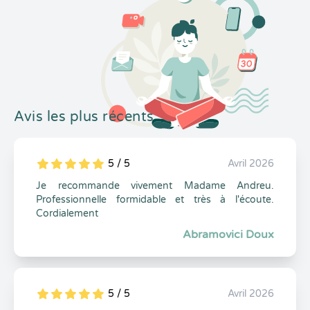
Avis les plus récents
5 / 5
Avril 2026
5
1
5
0
Je recommande vivement Madame Andreu.
Professionnelle formidable et très à l'écoute.
Cordialement
Abramovici Doux
5 / 5
Avril 2026
5
1
5
0