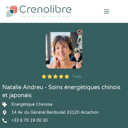
Open mai
7 avis
5
1
5
7
Natalie Andreu - Soins énergétiques chinois
et japonais
Énergétique Chinoise
14 Av. du Général Berdoulat 33120 Arcachon
+33 6 70 19 00 30