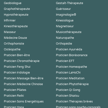
Geobiologue
Gestalt-Thérapeute
Graphothérapeute
Guérisseur
Hypnothérapeute
Imaginologie®
Infirmier
Kinesiologue
Kinesithérapeute
Magnetiseur
Masseur
Musicothérapeute
Médecine Douce
Naturopathe
Orthophoniste
Orthopédie
Ostéopathe
Praticien Ayurvéda
Praticien Bien-être
Praticien Biorésonance
Praticien Chromothérapie
Praticien EFT
Praticien Feng Shui
Praticien Homeopathe
Praticien Iridologie
Praticien LaHoChi
Praticien Massage Bien-être
Praticien Meditation
Praticien Médecine Chinoise
Praticien Phytothérapie
Praticien Pilates
Praticien Qi Gong
Praticien Reiki
Praticien Shiatsu
Praticien Soins Energétiques
Praticien Thérapies brèves
Praticien Yoga
Praticien soins psycho-corporels