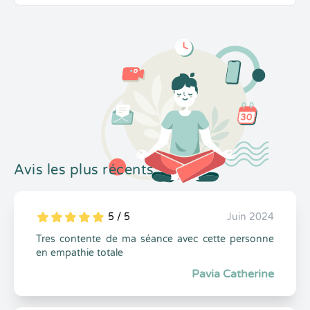
Avis les plus récents
5 / 5
Juin 2024
5
1
5
0
Tres contente de ma séance avec cette personne
en empathie totale
Pavia Catherine