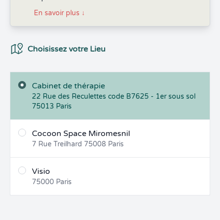
En savoir plus
↓
Choix du Lieux
Choisissez votre Lieu
Cabinet de thérapie
22 Rue des Reculettes code B7625 - 1er sous sol
75013
Paris
Cocoon Space Miromesnil
7 Rue Treilhard
75008
Paris
Visio
75000
Paris