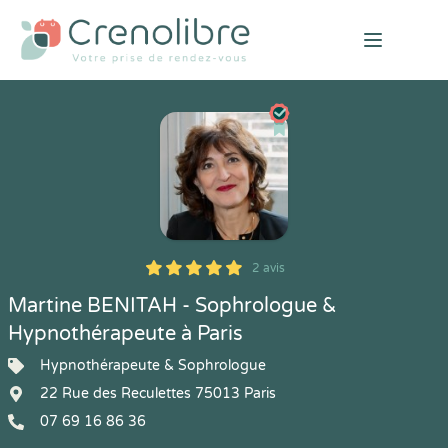
Open mai
2 avis
5
1
5
2
Martine BENITAH - Sophrologue &
Hypnothérapeute à Paris
Hypnothérapeute & Sophrologue
22 Rue des Reculettes 75013 Paris
07 69 16 86 36