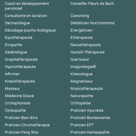
Coach en développement
Conseiller Fleurs de Bach
personnel
Consultante en lactation
Coworking
Dermatologue
Diététicien Nutritionniste
Décodage psycho-biologique
Energéticien
Equithérapeute
Ethérapeute
Etiopathe
Fasciathérapeute
Geobiologue
Gestalt-Thérapeute
Graphothérapeute
Guérisseur
Hypnothérapeute
Imaginologie®
Infirmier
Kinesiologue
Kinesithérapeute
Magnetiseur
Masseur
Musicothérapeute
Médecine Douce
Naturopathe
Orthophoniste
Orthopédie
Ostéopathe
Praticien Ayurvéda
Praticien Bien-être
Praticien Biorésonance
Praticien Chromothérapie
Praticien EFT
Praticien Feng Shui
Praticien Homeopathe