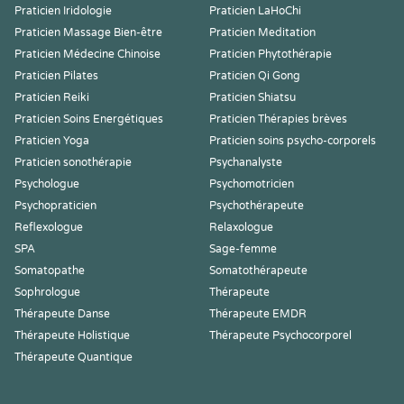
Praticien Iridologie
Praticien LaHoChi
Praticien Massage Bien-être
Praticien Meditation
Praticien Médecine Chinoise
Praticien Phytothérapie
Praticien Pilates
Praticien Qi Gong
Praticien Reiki
Praticien Shiatsu
Praticien Soins Energétiques
Praticien Thérapies brèves
Praticien Yoga
Praticien soins psycho-corporels
Praticien sonothérapie
Psychanalyste
Psychologue
Psychomotricien
Psychopraticien
Psychothérapeute
Reflexologue
Relaxologue
SPA
Sage-femme
Somatopathe
Somatothérapeute
Sophrologue
Thérapeute
Thérapeute Danse
Thérapeute EMDR
Thérapeute Holistique
Thérapeute Psychocorporel
Thérapeute Quantique