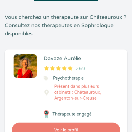
Vous cherchez un thérapeute sur Châteauroux ?
Consultez nos thérapeutes en Sophrologue
disponibles :
Davaze Aurélie
5 avis
5
1
5
5
Psychothérapie
Présent dans plusieurs
cabinets : Châteauroux,
Argenton-sur-Creuse
Thérapeute engagé
Voir le profil