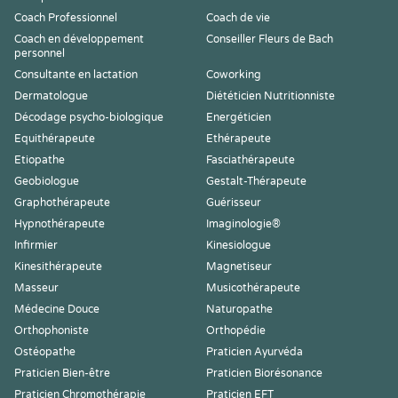
Coach Professionnel
Coach de vie
Coach en développement
Conseiller Fleurs de Bach
personnel
Consultante en lactation
Coworking
Dermatologue
Diététicien Nutritionniste
Décodage psycho-biologique
Energéticien
Equithérapeute
Ethérapeute
Etiopathe
Fasciathérapeute
Geobiologue
Gestalt-Thérapeute
Graphothérapeute
Guérisseur
Hypnothérapeute
Imaginologie®
Infirmier
Kinesiologue
Kinesithérapeute
Magnetiseur
Masseur
Musicothérapeute
Médecine Douce
Naturopathe
Orthophoniste
Orthopédie
Ostéopathe
Praticien Ayurvéda
Praticien Bien-être
Praticien Biorésonance
Praticien Chromothérapie
Praticien EFT