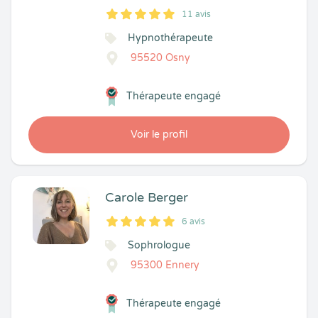
11 avis
5
1
5
11
Hypnothérapeute
95520 Osny
Thérapeute engagé
Voir le profil
Carole Berger
6 avis
5
1
5
6
Sophrologue
95300 Ennery
Thérapeute engagé