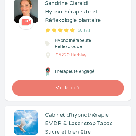
Sandrine Ciaraldi
Hypnothérapeute et
Réflexologie plantaire
60 avis
5
1
5
60
Hypnothérapeute
Réflexologue
95220 Herblay
Thérapeute engagé
Voir le profil
Cabinet d'hypnothérapie
EMDR & Laser stop Tabac
Sucre et bien être