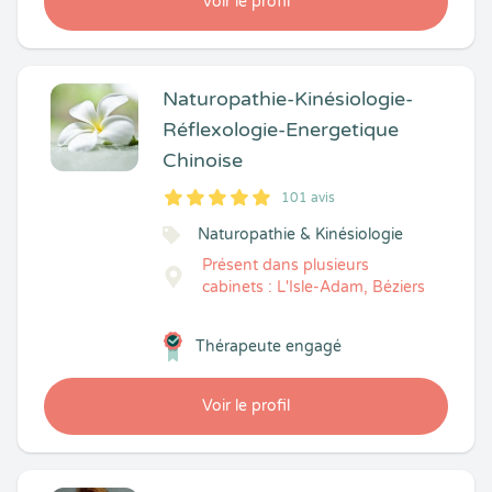
Voir le profil
Naturopathie-Kinésiologie-
Réflexologie-Energetique
Chinoise
101 avis
5
1
5
101
Naturopathie & Kinésiologie
Présent dans plusieurs
cabinets : L'Isle-Adam, Béziers
Thérapeute engagé
Voir le profil