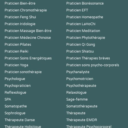
Praticien Bien-être
Praticien Biorésonance
Praticien Chromothérapie
Praticien EFT
Praticien Feng Shui
Praticien Homeopathe
Praticien Iridologie
Praticien LaHoChi
Praticien Massage Bien-être
Praticien Meditation
Praticien Médecine Chinoise
Praticien Phytothérapie
Praticien Pilates
Praticien Qi Gong
Praticien Reiki
Praticien Shiatsu
Praticien Soins Energétiques
Praticien Thérapies brèves
Praticien Yoga
Praticien soins psycho-corporels
Praticien sonothérapie
Psychanalyste
Psychologue
Psychomotricien
Psychopraticien
Psychothérapeute
Reflexologue
Relaxologue
SPA
Sage-femme
Somatopathe
Somatothérapeute
Sophrologue
Thérapeute
Thérapeute Danse
Thérapeute EMDR
Thérapeute Holistique
Thérapeute Psychocorporel