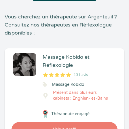
Vous cherchez un thérapeute sur Argenteuil ?
Consultez nos thérapeutes en Réflexologue
disponibles :
Massage Kobido et
Réflexologie
131 avis
5
1
5
131
Massage Kobido
Présent dans plusieurs
cabinets : Enghien-les-Bains
Thérapeute engagé