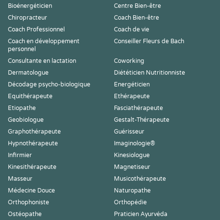
Bioénergéticien
Centre Bien-être
Chiropracteur
Coach Bien-être
Coach Professionnel
Coach de vie
Coach en développement
Conseiller Fleurs de Bach
personnel
Consultante en lactation
Coworking
Dermatologue
Diététicien Nutritionniste
Décodage psycho-biologique
Energéticien
Equithérapeute
Ethérapeute
Etiopathe
Fasciathérapeute
Geobiologue
Gestalt-Thérapeute
Graphothérapeute
Guérisseur
Hypnothérapeute
Imaginologie®
Infirmier
Kinesiologue
Kinesithérapeute
Magnetiseur
Masseur
Musicothérapeute
Médecine Douce
Naturopathe
Orthophoniste
Orthopédie
Ostéopathe
Praticien Ayurvéda