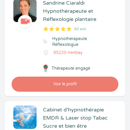
Sandrine Ciaraldi
Hypnothérapeute et
Réflexologie plantaire
60 avis
5
1
5
60
Hypnothérapeute
Réflexologue
95220 Herblay
Thérapeute engagé
Voir le profil
Cabinet d'hypnothérapie
EMDR & Laser stop Tabac
Sucre et bien être