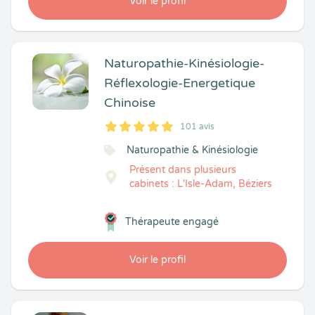
Voir le profil
Naturopathie-Kinésiologie-
Réflexologie-Energetique
Chinoise
101 avis
5
1
5
101
Naturopathie & Kinésiologie
Présent dans plusieurs
cabinets : L'Isle-Adam, Béziers
Thérapeute engagé
Voir le profil