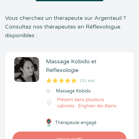
Vous cherchez un thérapeute sur Argenteuil ?
Consultez nos thérapeutes en Réflexologue
disponibles :
Massage Kobido et
Réflexologie
131 avis
5
1
5
131
Massage Kobido
Présent dans plusieurs
cabinets : Enghien-les-Bains
Thérapeute engagé