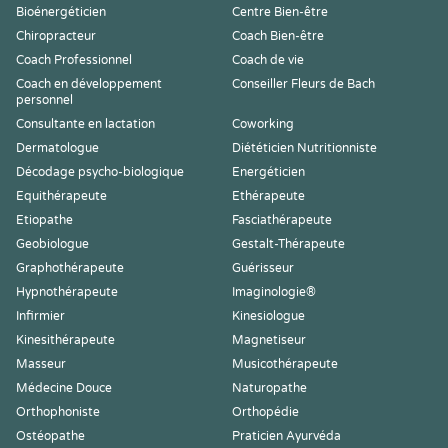
Bioénergéticien
Centre Bien-être
Chiropracteur
Coach Bien-être
Coach Professionnel
Coach de vie
Coach en développement
Conseiller Fleurs de Bach
personnel
Consultante en lactation
Coworking
Dermatologue
Diététicien Nutritionniste
Décodage psycho-biologique
Energéticien
Equithérapeute
Ethérapeute
Etiopathe
Fasciathérapeute
Geobiologue
Gestalt-Thérapeute
Graphothérapeute
Guérisseur
Hypnothérapeute
Imaginologie®
Infirmier
Kinesiologue
Kinesithérapeute
Magnetiseur
Masseur
Musicothérapeute
Médecine Douce
Naturopathe
Orthophoniste
Orthopédie
Ostéopathe
Praticien Ayurvéda