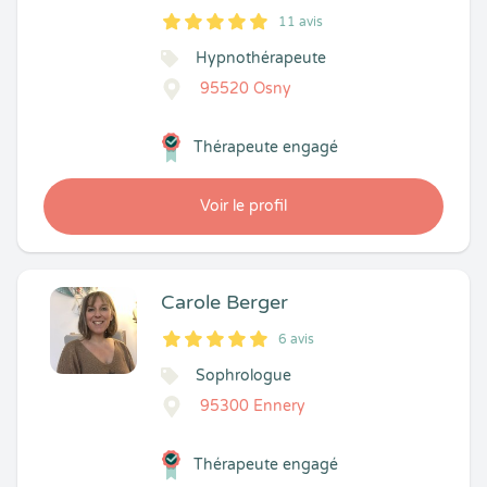
11 avis
5
1
5
11
Hypnothérapeute
95520 Osny
Thérapeute engagé
Voir le profil
Carole Berger
6 avis
5
1
5
6
Sophrologue
95300 Ennery
Thérapeute engagé