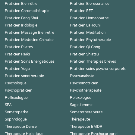
Praticien Bien-être
Praticien Biorésonance
Praticien Chromothérapie
Praticien EFT
Praticien Feng Shui
Praticien Homeopathe
Praticien Iridologie
Praticien LaHoChi
Praticien Massage Bien-être
Praticien Meditation
Praticien Médecine Chinoise
Praticien Phytothérapie
Praticien Pilates
Praticien Qi Gong
Praticien Reiki
Praticien Shiatsu
Praticien Soins Energétiques
Praticien Thérapies brèves
Praticien Yoga
Praticien soins psycho-corporels
Praticien sonothérapie
Psychanalyste
Psychologue
Psychomotricien
Psychopraticien
Psychothérapeute
Reflexologue
Relaxologue
SPA
Sage-femme
Somatopathe
Somatothérapeute
Sophrologue
Thérapeute
Thérapeute Danse
Thérapeute EMDR
Thérapeute Holistique
Thérapeute Psychocorporel