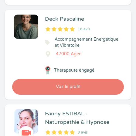
Deck Pascaline
16 avis
5
1
5
16
Accompagnement Energétique
et Vibratoire
47000 Agen
Thérapeute engagé
Voir le profil
Fanny ESTIBAL -
Naturopathie & Hypnose
9 avis
5
1
5
9