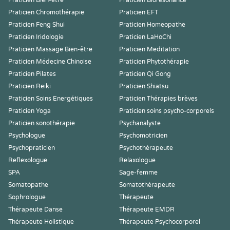
Praticien Bien-être
Praticien Biorésonance
Praticien Chromothérapie
Praticien EFT
Praticien Feng Shui
Praticien Homeopathe
Praticien Iridologie
Praticien LaHoChi
Praticien Massage Bien-être
Praticien Meditation
Praticien Médecine Chinoise
Praticien Phytothérapie
Praticien Pilates
Praticien Qi Gong
Praticien Reiki
Praticien Shiatsu
Praticien Soins Energétiques
Praticien Thérapies brèves
Praticien Yoga
Praticien soins psycho-corporels
Praticien sonothérapie
Psychanalyste
Psychologue
Psychomotricien
Psychopraticien
Psychothérapeute
Reflexologue
Relaxologue
SPA
Sage-femme
Somatopathe
Somatothérapeute
Sophrologue
Thérapeute
Thérapeute Danse
Thérapeute EMDR
Thérapeute Holistique
Thérapeute Psychocorporel