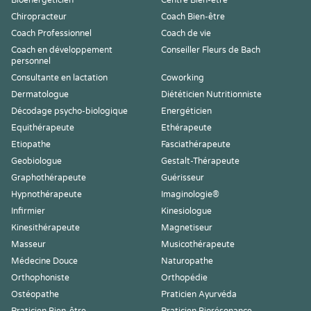
Bioénergéticien
Centre Bien-être
Chiropracteur
Coach Bien-être
Coach Professionnel
Coach de vie
Coach en développement
Conseiller Fleurs de Bach
personnel
Consultante en lactation
Coworking
Dermatologue
Diététicien Nutritionniste
Décodage psycho-biologique
Energéticien
Equithérapeute
Ethérapeute
Etiopathe
Fasciathérapeute
Geobiologue
Gestalt-Thérapeute
Graphothérapeute
Guérisseur
Hypnothérapeute
Imaginologie®
Infirmier
Kinesiologue
Kinesithérapeute
Magnetiseur
Masseur
Musicothérapeute
Médecine Douce
Naturopathe
Orthophoniste
Orthopédie
Ostéopathe
Praticien Ayurvéda