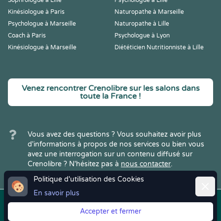
Sophrologue à Lille
Psychologue à Lille
Kinésiologue à Paris
Naturopathe à Marseille
Psychologue à Marseille
Naturopathe à Lille
Coach à Paris
Psychologue à Lyon
Kinésiologue à Marseille
Diététicien Nutritionniste à Lille
Venez rencontrer Crenolibre sur les salons dans
toute la France !
Vous avez des questions ? Vous souhaitez avoir plus
d'informations à propos de nos services ou bien vous
avez une interrogation sur un contenu diffusé sur
Crenolibre ? N'hésitez pas à
nous contacter
.
Politique d'utilisation des Cookies
Ferme
En savoir plus
Copyright © 2022
Crenolibre
, tous
Mentions
|
CGV
|
RGPD
Accepter et fermer
droits réservés.
Légales