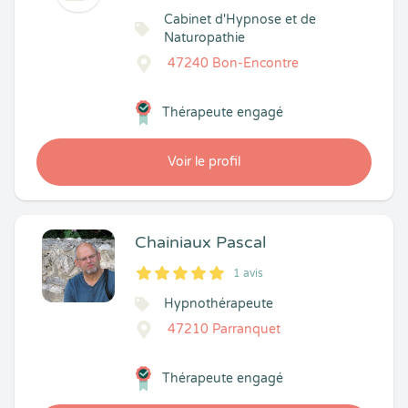
Cabinet d'Hypnose et de
Naturopathie
47240 Bon-Encontre
Thérapeute engagé
Voir le profil
Chainiaux Pascal
1 avis
5
1
5
1
Hypnothérapeute
47210 Parranquet
Thérapeute engagé