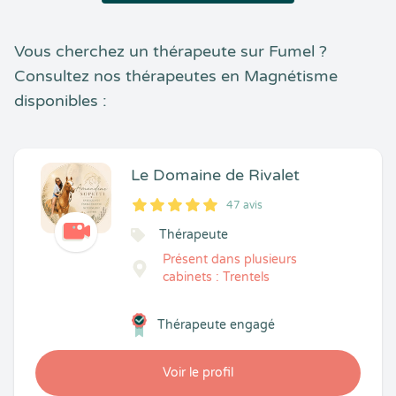
Vous cherchez un thérapeute sur Fumel ?
Consultez nos thérapeutes en Magnétisme
disponibles :
Le Domaine de Rivalet
47 avis
5
1
5
47
Thérapeute
Présent dans plusieurs
cabinets : Trentels
Thérapeute engagé
Voir le profil