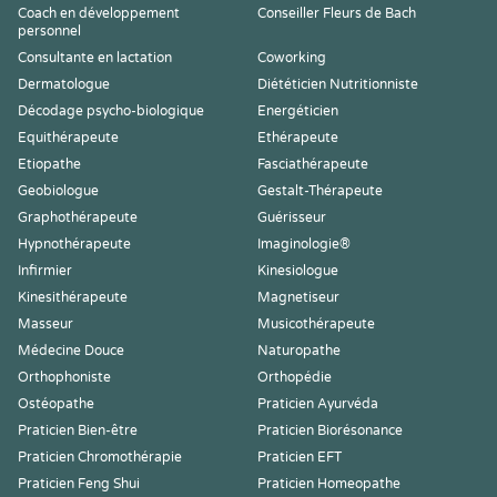
Coach en développement
Conseiller Fleurs de Bach
personnel
Consultante en lactation
Coworking
Dermatologue
Diététicien Nutritionniste
Décodage psycho-biologique
Energéticien
Equithérapeute
Ethérapeute
Etiopathe
Fasciathérapeute
Geobiologue
Gestalt-Thérapeute
Graphothérapeute
Guérisseur
Hypnothérapeute
Imaginologie®
Infirmier
Kinesiologue
Kinesithérapeute
Magnetiseur
Masseur
Musicothérapeute
Médecine Douce
Naturopathe
Orthophoniste
Orthopédie
Ostéopathe
Praticien Ayurvéda
Praticien Bien-être
Praticien Biorésonance
Praticien Chromothérapie
Praticien EFT
Praticien Feng Shui
Praticien Homeopathe