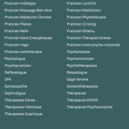
Praticien Iridologie
Praticien LaHoChi
Praticien Massage Bien-être
Praticien Meditation
Praticien Médecine Chinoise
Praticien Phytothérapie
Praticien Pilates
Praticien Qi Gong
Praticien Reiki
Praticien Shiatsu
Praticien Soins Energétiques
Praticien Thérapies brèves
Praticien Yoga
Praticien soins psycho-corporels
Praticien sonothérapie
Psychanalyste
Psychologue
Psychomotricien
Psychopraticien
Psychothérapeute
Reflexologue
Relaxologue
SPA
Sage-femme
Somatopathe
Somatothérapeute
Sophrologue
Thérapeute
Thérapeute Danse
Thérapeute EMDR
Thérapeute Holistique
Thérapeute Psychocorporel
Thérapeute Quantique