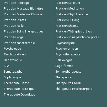
Praticien Iridologie
Praticien LaHoChi
Praticien Massage Bien-être
Praticien Meditation
Praticien Médecine Chinoise
Praticien Phytothérapie
Praticien Pilates
Praticien Qi Gong
Praticien Reiki
Praticien Shiatsu
Praticien Soins Energétiques
Praticien Thérapies brèves
Praticien Yoga
Praticien soins psycho-corporels
Praticien sonothérapie
Psychanalyste
Psychologue
Psychomotricien
Psychopraticien
Psychothérapeute
Reflexologue
Relaxologue
SPA
Sage-femme
Somatopathe
Somatothérapeute
Sophrologue
Thérapeute
Thérapeute Danse
Thérapeute EMDR
Thérapeute Holistique
Thérapeute Psychocorporel
Thérapeute Quantique