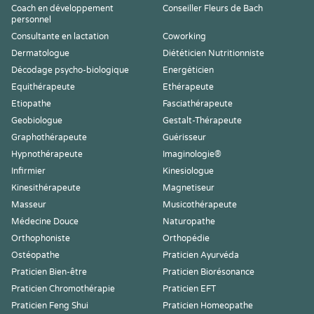
Coach en développement
Conseiller Fleurs de Bach
personnel
Consultante en lactation
Coworking
Dermatologue
Diététicien Nutritionniste
Décodage psycho-biologique
Energéticien
Equithérapeute
Ethérapeute
Etiopathe
Fasciathérapeute
Geobiologue
Gestalt-Thérapeute
Graphothérapeute
Guérisseur
Hypnothérapeute
Imaginologie®
Infirmier
Kinesiologue
Kinesithérapeute
Magnetiseur
Masseur
Musicothérapeute
Médecine Douce
Naturopathe
Orthophoniste
Orthopédie
Ostéopathe
Praticien Ayurvéda
Praticien Bien-être
Praticien Biorésonance
Praticien Chromothérapie
Praticien EFT
Praticien Feng Shui
Praticien Homeopathe