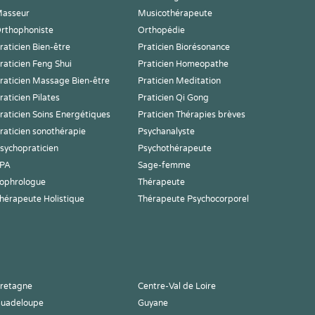
asseur
Musicothérapeute
rthophoniste
Orthopédie
raticien Bien-être
Praticien Biorésonance
raticien Feng Shui
Praticien Homeopathe
raticien Massage Bien-être
Praticien Meditation
raticien Pilates
Praticien Qi Gong
raticien Soins Energétiques
Praticien Thérapies brèves
raticien sonothérapie
Psychanalyste
sychopraticien
Psychothérapeute
PA
Sage-femme
ophrologue
Thérapeute
hérapeute Holistique
Thérapeute Psychocorporel
retagne
Centre-Val de Loire
uadeloupe
Guyane