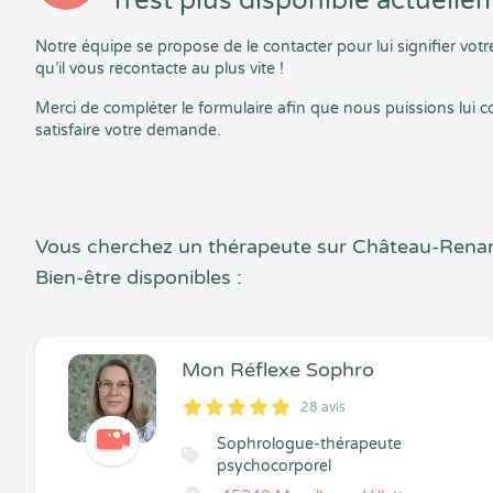
n’est plus disponible actuelle
Notre équipe se propose de le contacter pour lui signifier vo
qu’il vous recontacte au plus vite !
Merci de compléter le formulaire afin que nous puissions lui
satisfaire votre demande.
Vous cherchez un thérapeute sur Château-Renard
Bien-être disponibles :
Mon Réflexe Sophro
28 avis
5
1
5
28
Sophrologue-thérapeute
psychocorporel