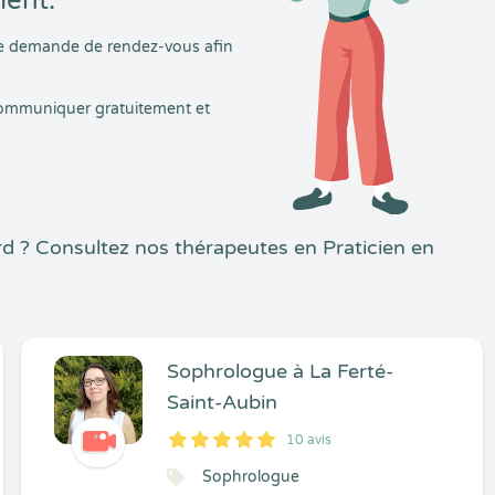
ment.
tre demande de rendez-vous afin
 communiquer gratuitement et
 ? Consultez nos thérapeutes en Praticien en
Sophrologue à La Ferté-
Saint-Aubin
10 avis
5
1
5
10
Sophrologue