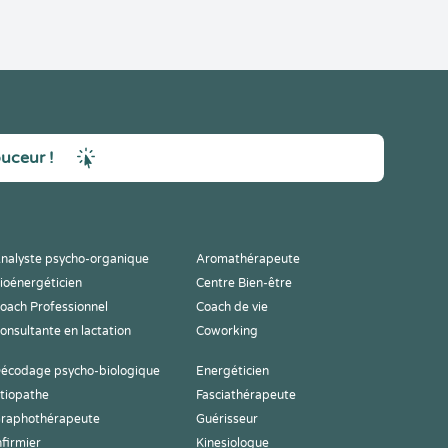
ouceur !
nalyste psycho-organique
Aromathérapeute
ioénergéticien
Centre Bien-être
oach Professionnel
Coach de vie
onsultante en lactation
Coworking
écodage psycho-biologique
Energéticien
tiopathe
Fasciathérapeute
raphothérapeute
Guérisseur
nfirmier
Kinesiologue