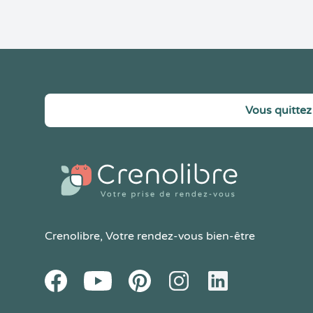
Vous quittez 
Crenolibre
, Votre rendez-vous bien-être
Youtube
Facebook
Pintereset
Instagram
LinkedIn