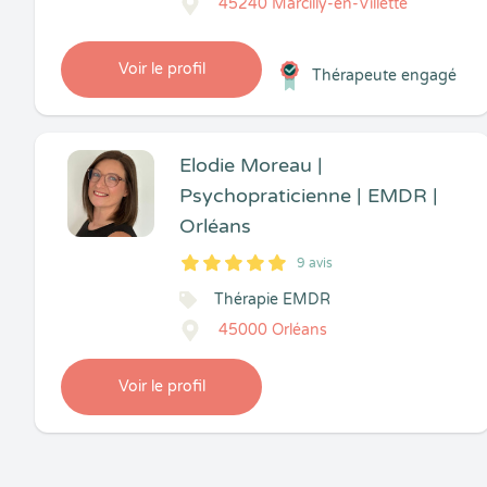
45240 Marcilly-en-Villette
Voir le profil
Thérapeute engagé
Elodie Moreau |
Psychopraticienne | EMDR |
Orléans
9 avis
5
1
5
9
Thérapie EMDR
45000 Orléans
Voir le profil