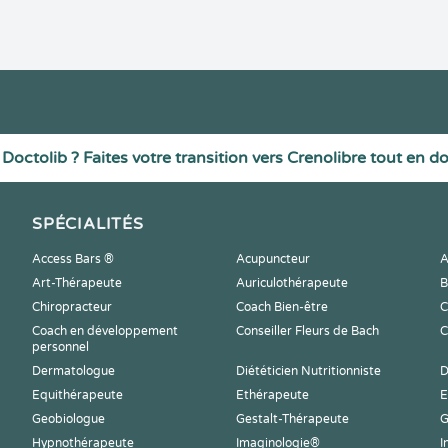
Doctolib ? Faites votre transition vers Crenolibre tout en d
SPÉCIALITÉS
Access Bars ®
Acupuncteur
A
Art-Thérapeute
Auriculothérapeute
B
Chiropracteur
Coach Bien-être
C
Coach en développement
Conseiller Fleurs de Bach
C
personnel
Dermatologue
Diététicien Nutritionniste
D
Equithérapeute
Ethérapeute
E
Geobiologue
Gestalt-Thérapeute
G
Hypnothérapeute
Imaginologie®
I