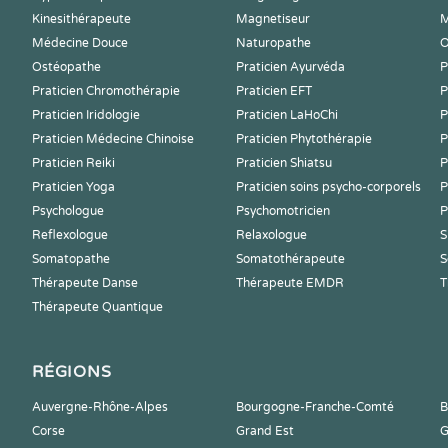
Kinesithérapeute
Magnetiseur
M
Médecine Douce
Naturopathe
O
Ostéopathe
Praticien Ayurvéda
P
Praticien Chromothérapie
Praticien EFT
P
Praticien Iridologie
Praticien LaHoChi
P
Praticien Médecine Chinoise
Praticien Phytothérapie
P
Praticien Reiki
Praticien Shiatsu
P
Praticien Yoga
Praticien soins psycho-corporels
P
Psychologue
Psychomotricien
P
Reflexologue
Relaxologue
S
Somatopathe
Somatothérapeute
S
Thérapeute Danse
Thérapeute EMDR
T
Thérapeute Quantique
RÉGIONS
Auvergne-Rhône-Alpes
Bourgogne-Franche-Comté
B
Corse
Grand Est
G