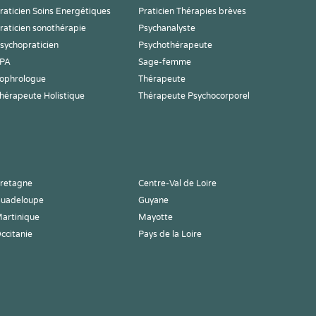
raticien Soins Energétiques
Praticien Thérapies brèves
raticien sonothérapie
Psychanalyste
sychopraticien
Psychothérapeute
PA
Sage-femme
ophrologue
Thérapeute
hérapeute Holistique
Thérapeute Psychocorporel
retagne
Centre-Val de Loire
uadeloupe
Guyane
artinique
Mayotte
ccitanie
Pays de la Loire