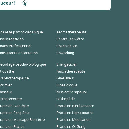
ouceur !
nalyste psycho-organique
Aromathérapeute
ioénergéticien
Centre Bien-être
oach Professionnel
Coach de vie
onsultante en lactation
Coworking
écodage psycho-biologique
Energéticien
tiopathe
Fasciathérapeute
raphothérapeute
Guérisseur
nfirmier
Kinesiologue
asseur
Musicothérapeute
rthophoniste
Orthopédie
raticien Bien-être
Praticien Biorésonance
raticien Feng Shui
Praticien Homeopathe
raticien Massage Bien-être
Praticien Meditation
raticien Pilates
Praticien Qi Gong