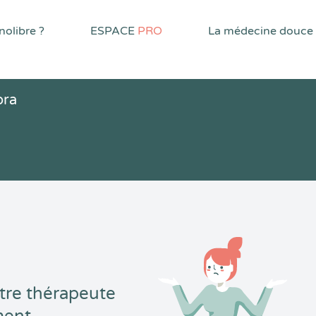
olibre ?
ESPACE
PRO
La médecine douce
ora
tre thérapeute