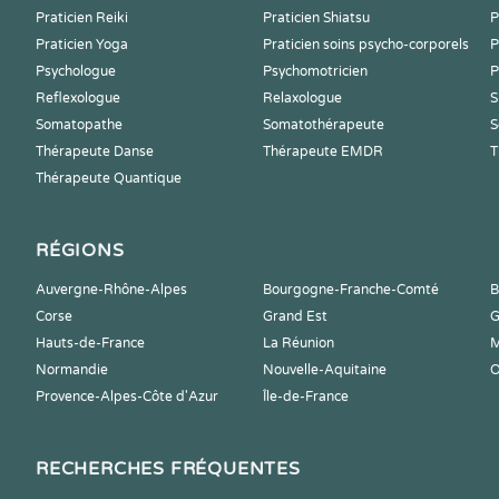
Praticien Reiki
Praticien Shiatsu
P
Praticien Yoga
Praticien soins psycho-corporels
P
Psychologue
Psychomotricien
P
Reflexologue
Relaxologue
S
Somatopathe
Somatothérapeute
S
Thérapeute Danse
Thérapeute EMDR
T
Thérapeute Quantique
RÉGIONS
Auvergne-Rhône-Alpes
Bourgogne-Franche-Comté
B
Corse
Grand Est
G
Hauts-de-France
La Réunion
M
Normandie
Nouvelle-Aquitaine
O
Provence-Alpes-Côte d'Azur
Île-de-France
RECHERCHES FRÉQUENTES