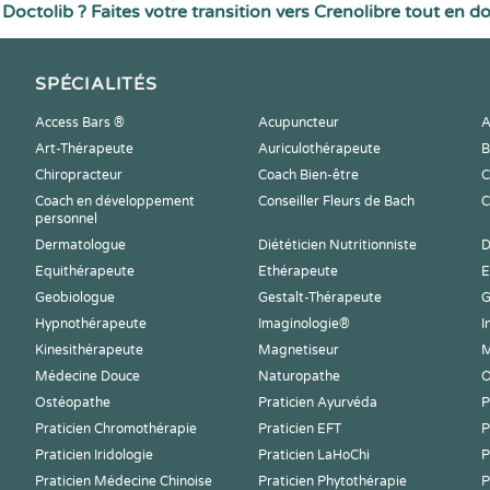
Doctolib ? Faites votre transition vers Crenolibre tout en d
SPÉCIALITÉS
Access Bars ®
Acupuncteur
A
Art-Thérapeute
Auriculothérapeute
B
Chiropracteur
Coach Bien-être
C
Coach en développement
Conseiller Fleurs de Bach
C
personnel
Dermatologue
Diététicien Nutritionniste
D
Equithérapeute
Ethérapeute
E
Geobiologue
Gestalt-Thérapeute
G
Hypnothérapeute
Imaginologie®
I
Kinesithérapeute
Magnetiseur
M
Médecine Douce
Naturopathe
O
Ostéopathe
Praticien Ayurvéda
P
Praticien Chromothérapie
Praticien EFT
P
Praticien Iridologie
Praticien LaHoChi
P
Praticien Médecine Chinoise
Praticien Phytothérapie
P