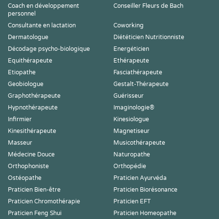
Coach en développement
Conseiller Fleurs de Bach
personnel
Consultante en lactation
Coworking
Dermatologue
Diététicien Nutritionniste
Décodage psycho-biologique
Energéticien
Equithérapeute
Ethérapeute
Etiopathe
Fasciathérapeute
Geobiologue
Gestalt-Thérapeute
Graphothérapeute
Guérisseur
Hypnothérapeute
Imaginologie®
Infirmier
Kinesiologue
Kinesithérapeute
Magnetiseur
Masseur
Musicothérapeute
Médecine Douce
Naturopathe
Orthophoniste
Orthopédie
Ostéopathe
Praticien Ayurvéda
Praticien Bien-être
Praticien Biorésonance
Praticien Chromothérapie
Praticien EFT
Praticien Feng Shui
Praticien Homeopathe