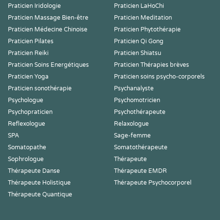
Praticien Iridologie
Praticien LaHoChi
Praticien Massage Bien-être
Praticien Meditation
Praticien Médecine Chinoise
Praticien Phytothérapie
Praticien Pilates
Praticien Qi Gong
Praticien Reiki
Praticien Shiatsu
Praticien Soins Energétiques
Praticien Thérapies brèves
Praticien Yoga
Praticien soins psycho-corporels
Praticien sonothérapie
Psychanalyste
Psychologue
Psychomotricien
Psychopraticien
Psychothérapeute
Reflexologue
Relaxologue
SPA
Sage-femme
Somatopathe
Somatothérapeute
Sophrologue
Thérapeute
Thérapeute Danse
Thérapeute EMDR
Thérapeute Holistique
Thérapeute Psychocorporel
Thérapeute Quantique