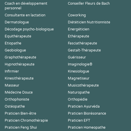
Coach en développement
Conseiller Fleurs de Bach
personnel
Consultante en lactation
Coworking
Dermatologue
Diététicien Nutritionniste
Décodage psycho-biologique
Energéticien
Equithérapeute
Ethérapeute
Etiopathe
Fasciathérapeute
Geobiologue
Gestalt-Thérapeute
Graphothérapeute
Guérisseur
Hypnothérapeute
Imaginologie®
Infirmier
Kinesiologue
Kinesithérapeute
Magnetiseur
Masseur
Musicothérapeute
Médecine Douce
Naturopathe
Orthophoniste
Orthopédie
Ostéopathe
Praticien Ayurvéda
Praticien Bien-être
Praticien Biorésonance
Praticien Chromothérapie
Praticien EFT
Praticien Feng Shui
Praticien Homeopathe