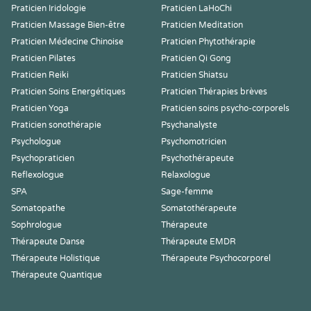
Praticien Iridologie
Praticien LaHoChi
Praticien Massage Bien-être
Praticien Meditation
Praticien Médecine Chinoise
Praticien Phytothérapie
Praticien Pilates
Praticien Qi Gong
Praticien Reiki
Praticien Shiatsu
Praticien Soins Energétiques
Praticien Thérapies brèves
Praticien Yoga
Praticien soins psycho-corporels
Praticien sonothérapie
Psychanalyste
Psychologue
Psychomotricien
Psychopraticien
Psychothérapeute
Reflexologue
Relaxologue
SPA
Sage-femme
Somatopathe
Somatothérapeute
Sophrologue
Thérapeute
Thérapeute Danse
Thérapeute EMDR
Thérapeute Holistique
Thérapeute Psychocorporel
Thérapeute Quantique