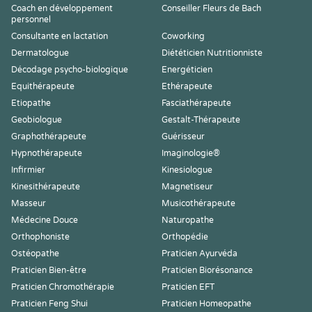
Coach en développement
Conseiller Fleurs de Bach
personnel
Consultante en lactation
Coworking
Dermatologue
Diététicien Nutritionniste
Décodage psycho-biologique
Energéticien
Equithérapeute
Ethérapeute
Etiopathe
Fasciathérapeute
Geobiologue
Gestalt-Thérapeute
Graphothérapeute
Guérisseur
Hypnothérapeute
Imaginologie®
Infirmier
Kinesiologue
Kinesithérapeute
Magnetiseur
Masseur
Musicothérapeute
Médecine Douce
Naturopathe
Orthophoniste
Orthopédie
Ostéopathe
Praticien Ayurvéda
Praticien Bien-être
Praticien Biorésonance
Praticien Chromothérapie
Praticien EFT
Praticien Feng Shui
Praticien Homeopathe