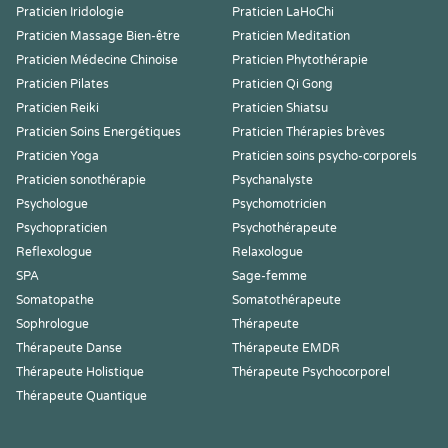
Praticien Iridologie
Praticien LaHoChi
Praticien Massage Bien-être
Praticien Meditation
Praticien Médecine Chinoise
Praticien Phytothérapie
Praticien Pilates
Praticien Qi Gong
Praticien Reiki
Praticien Shiatsu
Praticien Soins Energétiques
Praticien Thérapies brèves
Praticien Yoga
Praticien soins psycho-corporels
Praticien sonothérapie
Psychanalyste
Psychologue
Psychomotricien
Psychopraticien
Psychothérapeute
Reflexologue
Relaxologue
SPA
Sage-femme
Somatopathe
Somatothérapeute
Sophrologue
Thérapeute
Thérapeute Danse
Thérapeute EMDR
Thérapeute Holistique
Thérapeute Psychocorporel
Thérapeute Quantique