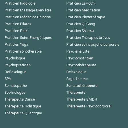
Praticien Iridologie
Praticien LaHoChi
Praticien Massage Bien-être
Praticien Meditation
Praticien Médecine Chinoise
Praticien Phytothérapie
Praticien Pilates
Praticien Qi Gong
Praticien Reiki
Praticien Shiatsu
Praticien Soins Energétiques
Praticien Thérapies brèves
Praticien Yoga
Praticien soins psycho-corporels
Praticien sonothérapie
Psychanalyste
Psychologue
Psychomotricien
Psychopraticien
Psychothérapeute
Reflexologue
Relaxologue
SPA
Sage-femme
Somatopathe
Somatothérapeute
Sophrologue
Thérapeute
Thérapeute Danse
Thérapeute EMDR
Thérapeute Holistique
Thérapeute Psychocorporel
Thérapeute Quantique