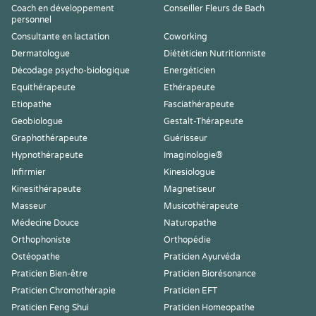
Coach en développement
Conseiller Fleurs de Bach
personnel
Consultante en lactation
Coworking
Dermatologue
Diététicien Nutritionniste
Décodage psycho-biologique
Energéticien
Equithérapeute
Ethérapeute
Etiopathe
Fasciathérapeute
Geobiologue
Gestalt-Thérapeute
Graphothérapeute
Guérisseur
Hypnothérapeute
Imaginologie®
Infirmier
Kinesiologue
Kinesithérapeute
Magnetiseur
Masseur
Musicothérapeute
Médecine Douce
Naturopathe
Orthophoniste
Orthopédie
Ostéopathe
Praticien Ayurvéda
Praticien Bien-être
Praticien Biorésonance
Praticien Chromothérapie
Praticien EFT
Praticien Feng Shui
Praticien Homeopathe