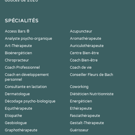
douces de 2026
SPÉCIALITÉS
Access Bars ®
Acupuncteur
Analyste psycho-organique
Aromathérapeute
Art-Thérapeute
Auriculothérapeute
Bioénergéticien
Centre Bien-être
Chiropracteur
Coach Bien-être
Coach Professionnel
Coach de vie
Coach en développement
Conseiller Fleurs de Bach
personnel
Consultante en lactation
Coworking
Dermatologue
Diététicien Nutritionniste
Décodage psycho-biologique
Energéticien
Equithérapeute
Ethérapeute
Etiopathe
Fasciathérapeute
Geobiologue
Gestalt-Thérapeute
Graphothérapeute
Guérisseur