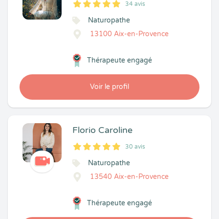
34 avis
5
1
5
34
Naturopathe
13100 Aix-en-Provence
Thérapeute engagé
Voir le profil
Florio Caroline
30 avis
5
1
5
30
Naturopathe
13540 Aix-en-Provence
Thérapeute engagé