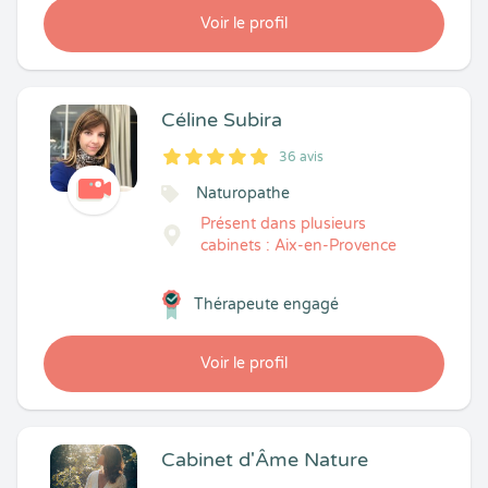
Voir le profil
Céline Subira
36 avis
5
1
5
36
Naturopathe
Présent dans plusieurs
cabinets : Aix-en-Provence
Thérapeute engagé
Voir le profil
Cabinet d'Âme Nature