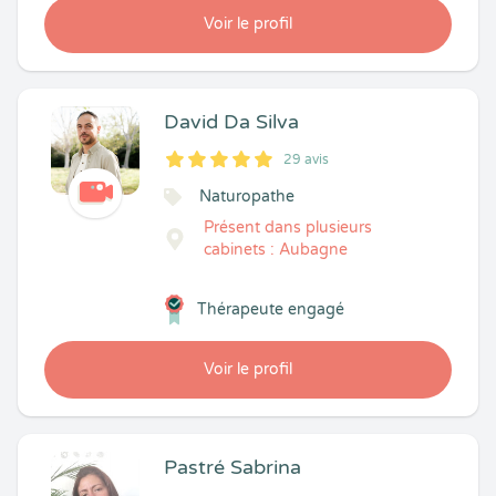
Voir le profil
David Da Silva
29 avis
5
1
5
29
Naturopathe
Présent dans plusieurs
cabinets : Aubagne
Thérapeute engagé
Voir le profil
Pastré Sabrina