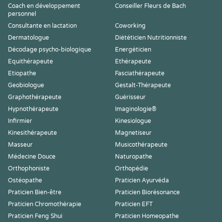
Coach en développement
Conseiller Fleurs de Bach
personnel
Consultante en lactation
Coworking
Dermatologue
Diététicien Nutritionniste
Décodage psycho-biologique
Energéticien
Equithérapeute
Ethérapeute
Etiopathe
Fasciathérapeute
Geobiologue
Gestalt-Thérapeute
Graphothérapeute
Guérisseur
Hypnothérapeute
Imaginologie®
Infirmier
Kinesiologue
Kinesithérapeute
Magnetiseur
Masseur
Musicothérapeute
Médecine Douce
Naturopathe
Orthophoniste
Orthopédie
Ostéopathe
Praticien Ayurvéda
Praticien Bien-être
Praticien Biorésonance
Praticien Chromothérapie
Praticien EFT
Praticien Feng Shui
Praticien Homeopathe