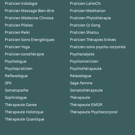
Praticien Iridologie
Praticien LaHoChi
Praticien Massage Bien-être
Praticien Meditation
Praticien Médecine Chinoise
Praticien Phytothérapie
Praticien Pilates
Praticien Qi Gong
Praticien Reiki
Praticien Shiatsu
Praticien Soins Energétiques
Praticien Thérapies brèves
Praticien Yoga
Praticien soins psycho-corporels
Praticien sonothérapie
Psychanalyste
Psychologue
Psychomotricien
Psychopraticien
Psychothérapeute
Reflexologue
Relaxologue
SPA
Sage-femme
Somatopathe
Somatothérapeute
Sophrologue
Thérapeute
Thérapeute Danse
Thérapeute EMDR
Thérapeute Holistique
Thérapeute Psychocorporel
Thérapeute Quantique