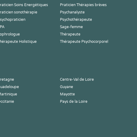
raticien Soins Energétiques
Praticien Thérapies brèves
raticien sonothérapie
Psychanalyste
sychopraticien
Psychothérapeute
PA
Sage-femme
ophrologue
Thérapeute
hérapeute Holistique
Thérapeute Psychocorporel
retagne
Centre-Val de Loire
uadeloupe
Guyane
artinique
Mayotte
ccitanie
Pays de la Loire