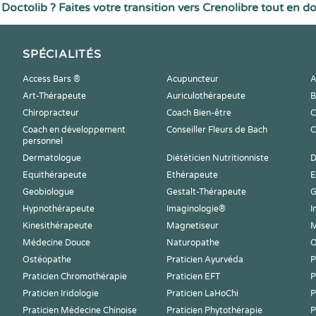
Doctolib ? Faites votre transition vers Crenolibre tout en d
SPÉCIALITÉS
Access Bars ®
Acupuncteur
A
Art-Thérapeute
Auriculothérapeute
B
Chiropracteur
Coach Bien-être
C
Coach en développement
Conseiller Fleurs de Bach
C
personnel
Dermatologue
Diététicien Nutritionniste
D
Equithérapeute
Ethérapeute
E
Geobiologue
Gestalt-Thérapeute
G
Hypnothérapeute
Imaginologie®
I
Kinesithérapeute
Magnetiseur
M
Médecine Douce
Naturopathe
O
Ostéopathe
Praticien Ayurvéda
P
Praticien Chromothérapie
Praticien EFT
P
Praticien Iridologie
Praticien LaHoChi
P
Praticien Médecine Chinoise
Praticien Phytothérapie
P