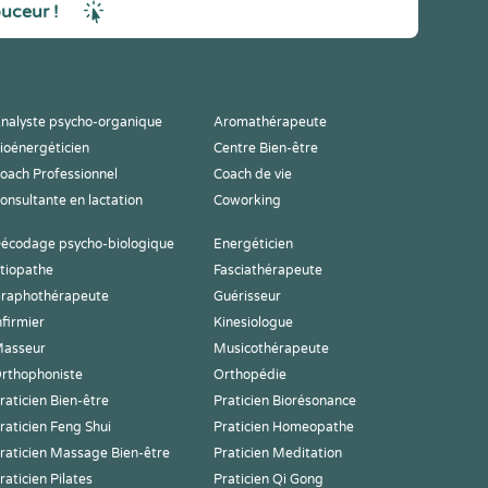
ouceur !
nalyste psycho-organique
Aromathérapeute
ioénergéticien
Centre Bien-être
oach Professionnel
Coach de vie
onsultante en lactation
Coworking
écodage psycho-biologique
Energéticien
tiopathe
Fasciathérapeute
raphothérapeute
Guérisseur
nfirmier
Kinesiologue
asseur
Musicothérapeute
rthophoniste
Orthopédie
raticien Bien-être
Praticien Biorésonance
raticien Feng Shui
Praticien Homeopathe
raticien Massage Bien-être
Praticien Meditation
raticien Pilates
Praticien Qi Gong