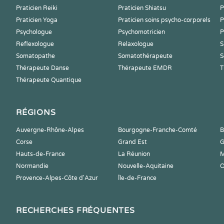
Praticien Reiki
Praticien Shiatsu
P
Praticien Yoga
Praticien soins psycho-corporels
P
Psychologue
Psychomotricien
P
Reflexologue
Relaxologue
S
Somatopathe
Somatothérapeute
S
Thérapeute Danse
Thérapeute EMDR
T
Thérapeute Quantique
RÉGIONS
Auvergne-Rhône-Alpes
Bourgogne-Franche-Comté
B
Corse
Grand Est
G
Hauts-de-France
La Réunion
M
Normandie
Nouvelle-Aquitaine
O
Provence-Alpes-Côte d'Azur
Île-de-France
RECHERCHES FRÉQUENTES