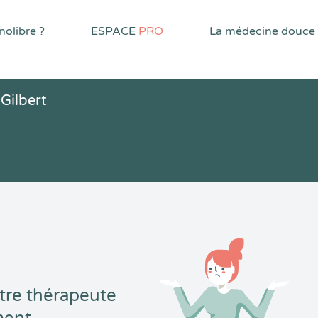
olibre ?
ESPACE
PRO
La médecine douce
 Gilbert
tre thérapeute