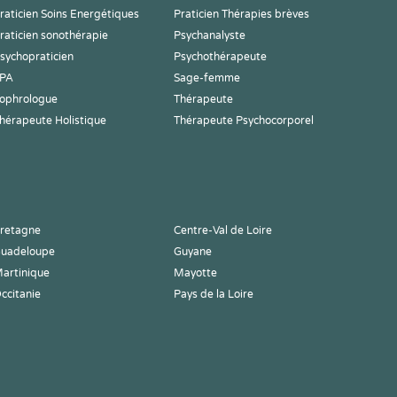
raticien Soins Energétiques
Praticien Thérapies brèves
raticien sonothérapie
Psychanalyste
sychopraticien
Psychothérapeute
PA
Sage-femme
ophrologue
Thérapeute
hérapeute Holistique
Thérapeute Psychocorporel
retagne
Centre-Val de Loire
uadeloupe
Guyane
artinique
Mayotte
ccitanie
Pays de la Loire