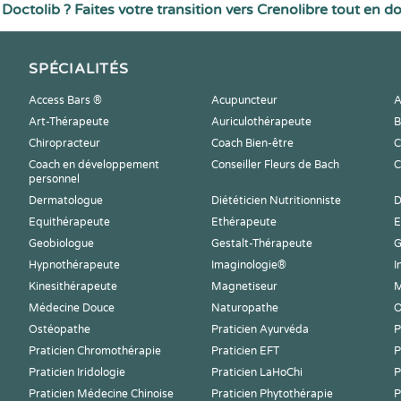
Doctolib ? Faites votre transition vers Crenolibre tout en d
SPÉCIALITÉS
Access Bars ®
Acupuncteur
A
Art-Thérapeute
Auriculothérapeute
B
Chiropracteur
Coach Bien-être
C
Coach en développement
Conseiller Fleurs de Bach
C
personnel
Dermatologue
Diététicien Nutritionniste
D
Equithérapeute
Ethérapeute
E
Geobiologue
Gestalt-Thérapeute
G
Hypnothérapeute
Imaginologie®
I
Kinesithérapeute
Magnetiseur
M
Médecine Douce
Naturopathe
O
Ostéopathe
Praticien Ayurvéda
P
Praticien Chromothérapie
Praticien EFT
P
Praticien Iridologie
Praticien LaHoChi
P
Praticien Médecine Chinoise
Praticien Phytothérapie
P