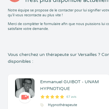
n’est plus disponible actuelle
Notre équipe se propose de le contacter pour lui signifier vo
qu’il vous recontacte au plus vite !
Merci de compléter le formulaire afin que nous puissions lui
satisfaire votre demande.
Vous cherchez un thérapeute sur Versailles ? C
disponibles :
Emmanuel GUIBOT - UNAM
HYPNOTIQUE
67 avis
5
1
5
67
Hypnothérapeute