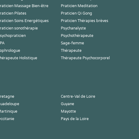
raticien Massage Bien-être
Praticien Meditation
raticien Pilates
Praticien Qi Gong
raticien Soins Energétiques
Praticien Thérapies brèves
raticien sonothérapie
Psychanalyste
sychopraticien
Psychothérapeute
PA
Sage-femme
ophrologue
Thérapeute
hérapeute Holistique
Thérapeute Psychocorporel
retagne
Centre-Val de Loire
uadeloupe
Guyane
artinique
Mayotte
ccitanie
Pays de la Loire