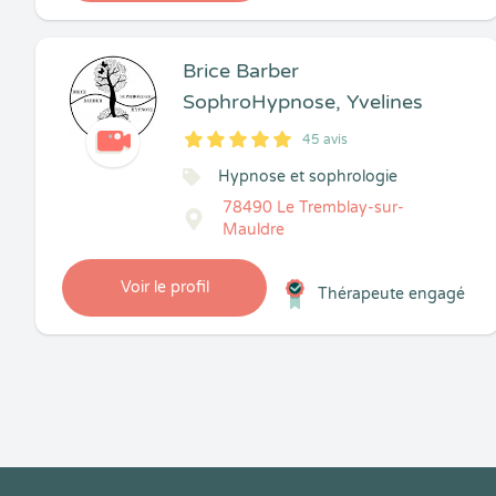
Brice Barber
SophroHypnose, Yvelines
45 avis
5
1
5
45
Hypnose et sophrologie
78490 Le Tremblay-sur-
Mauldre
Voir le profil
Thérapeute engagé