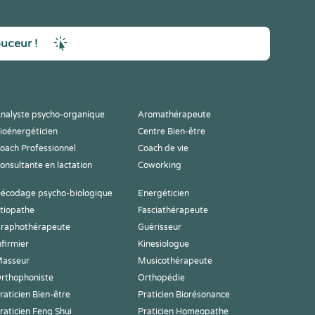
ouceur !
nalyste psycho-organique
Aromathérapeute
ioénergéticien
Centre Bien-être
oach Professionnel
Coach de vie
onsultante en lactation
Coworking
écodage psycho-biologique
Energéticien
tiopathe
Fasciathérapeute
raphothérapeute
Guérisseur
nfirmier
Kinesiologue
asseur
Musicothérapeute
rthophoniste
Orthopédie
raticien Bien-être
Praticien Biorésonance
raticien Feng Shui
Praticien Homeopathe