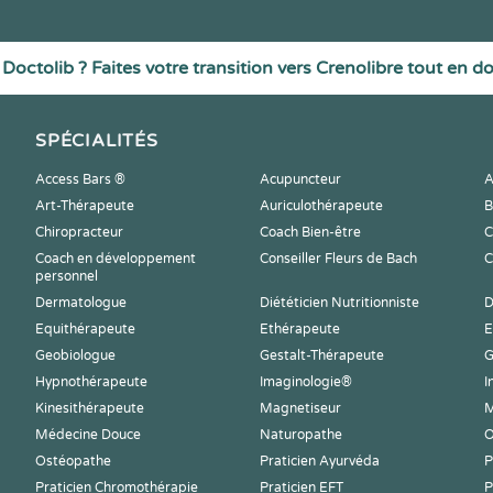
Doctolib ? Faites votre transition vers Crenolibre tout en d
SPÉCIALITÉS
Access Bars ®
Acupuncteur
A
Art-Thérapeute
Auriculothérapeute
B
Chiropracteur
Coach Bien-être
C
Coach en développement
Conseiller Fleurs de Bach
C
personnel
Dermatologue
Diététicien Nutritionniste
D
Equithérapeute
Ethérapeute
E
Geobiologue
Gestalt-Thérapeute
G
Hypnothérapeute
Imaginologie®
I
Kinesithérapeute
Magnetiseur
M
Médecine Douce
Naturopathe
O
Ostéopathe
Praticien Ayurvéda
P
Praticien Chromothérapie
Praticien EFT
P