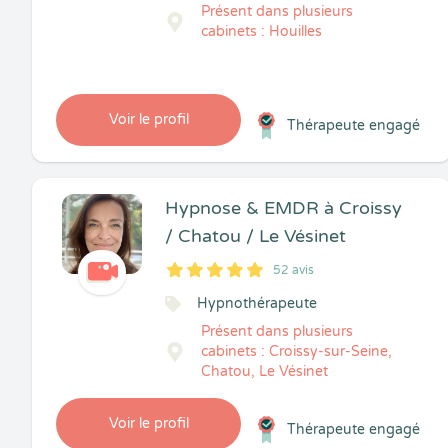
Présent dans plusieurs
cabinets : Houilles
Voir le profil
Thérapeute engagé
Hypnose & EMDR à Croissy
/ Chatou / Le Vésinet
52 avis
5
1
5
52
Hypnothérapeute
Présent dans plusieurs
cabinets : Croissy-sur-Seine,
Chatou, Le Vésinet
Voir le profil
Thérapeute engagé