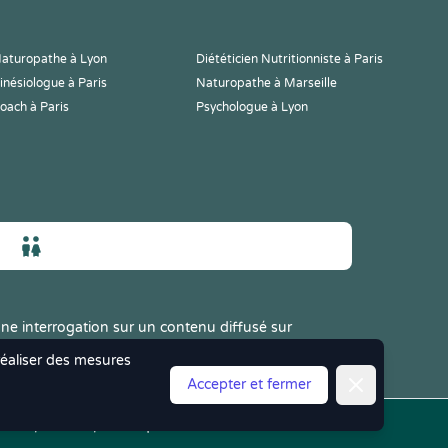
aturopathe à Lyon
Diététicien Nutritionniste à Paris
inésiologue à Paris
Naturopathe à Marseille
oach à Paris
Psychologue à Lyon
ne interrogation sur un contenu diffusé sur
 réaliser des mesures
Fermer
Accepter et fermer
les
|
CGV
|
Politique de Confidentialité