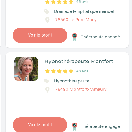
65 avis
5
1
5
65
Drainage lymphatique manuel
78560 Le Port-Marly
Voir le profil
Thérapeute engagé
Hypnothérapeute Montfort
48 avis
5
1
5
48
Hypnothérapeute
78490 Montfort-l'Amaury
Voir le profil
Thérapeute engagé