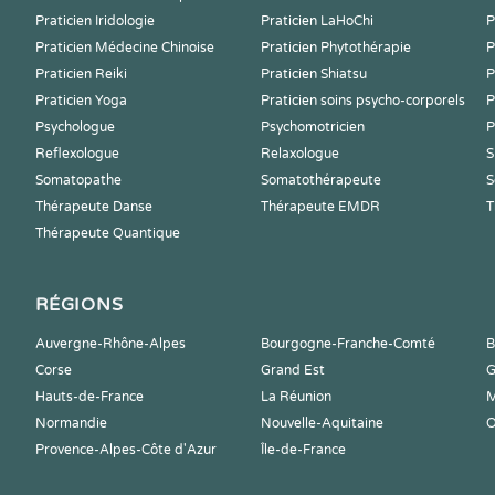
Praticien Iridologie
Praticien LaHoChi
P
Praticien Médecine Chinoise
Praticien Phytothérapie
P
Praticien Reiki
Praticien Shiatsu
P
Praticien Yoga
Praticien soins psycho-corporels
P
Psychologue
Psychomotricien
P
Reflexologue
Relaxologue
S
Somatopathe
Somatothérapeute
S
Thérapeute Danse
Thérapeute EMDR
T
Thérapeute Quantique
RÉGIONS
Auvergne-Rhône-Alpes
Bourgogne-Franche-Comté
B
Corse
Grand Est
G
Hauts-de-France
La Réunion
M
Normandie
Nouvelle-Aquitaine
O
Provence-Alpes-Côte d'Azur
Île-de-France