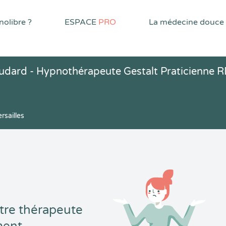
olibre ?
ESPACE
PRO
La médecine douce
Oudard - Hypnothérapeute Gestalt Praticienne R
rsailles
tre thérapeute