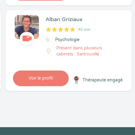
Alban Griziaux
40 avis
5
1
5
40
Psychologie
Présent dans plusieurs
cabinets : Sartrouville
Voir le profil
Thérapeute engagé