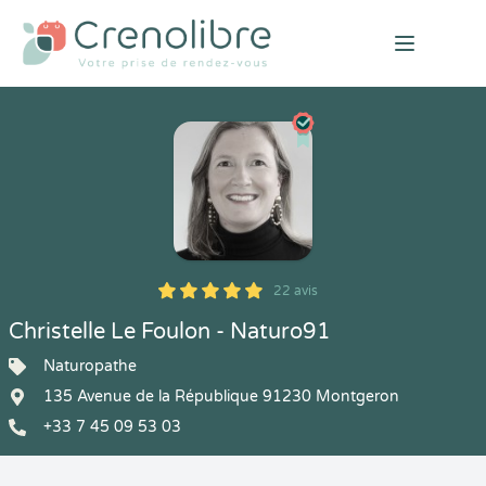
Open mai
22 avis
5
1
5
22
Christelle Le Foulon - Naturo91
Naturopathe
135 Avenue de la République 91230 Montgeron
+33 7 45 09 53 03