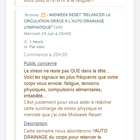
vous direz BYE-BYE à la fatigue!!!
Terminé :
🎦 - MIDWEEK RESET "RELANCER LA
CIRCULATION GRÂCE À L'AUTO DRAINAGE
LYMPHATIQUE"
(3/4)
Mercredi 24 Juin à 20H30
1 heure
Par visio
Commence à 20H30
Public concerné
Le stress ne reste pas QUE dans la tête...
Voici les signaux les plus fréquents que votre
corps vous envoie: fatigue, tensions
physiques, compulsions alimentaires,
irritabilité...
C’est justement pour vous aider à relâcher
cette surcharge de stress physique et
mentale que j’ai créé Midweek Reset!
Description
Cette semaine nous aborderons l
'AUTO
DRAINAGE du corps pour relancer la