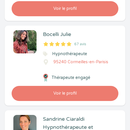
Voir le profil
Bocelli Julie
67 avis
5
1
5
67
Hypnothérapeute
95240 Cormeilles-en-Parisis
Thérapeute engagé
Voir le profil
Sandrine Ciaraldi
Hypnothérapeute et