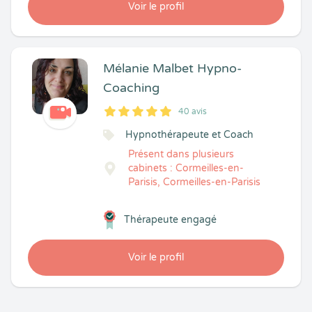
Voir le profil
Mélanie Malbet Hypno-
Coaching
40 avis
5
1
5
40
Hypnothérapeute et Coach
Présent dans plusieurs
cabinets : Cormeilles-en-
Parisis, Cormeilles-en-Parisis
Thérapeute engagé
Voir le profil