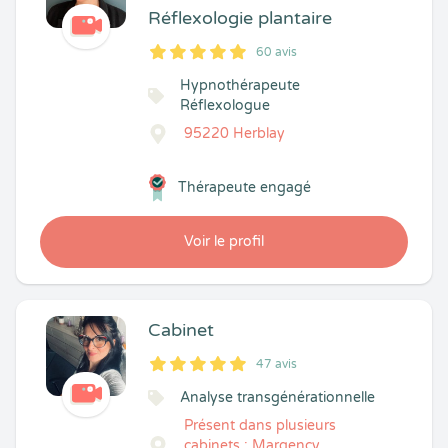
Réflexologie plantaire
60 avis
5
1
5
60
Hypnothérapeute
Réflexologue
95220 Herblay
Thérapeute engagé
Voir le profil
Cabinet
47 avis
5
1
5
47
Analyse transgénérationnelle
Présent dans plusieurs
cabinets : Margency,