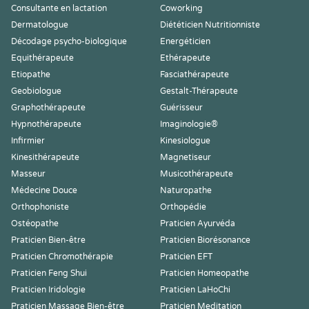
Consultante en lactation
Coworking
Dermatologue
Diététicien Nutritionniste
Décodage psycho-biologique
Energéticien
Equithérapeute
Ethérapeute
Etiopathe
Fasciathérapeute
Geobiologue
Gestalt-Thérapeute
Graphothérapeute
Guérisseur
Hypnothérapeute
Imaginologie®
Infirmier
Kinesiologue
Kinesithérapeute
Magnetiseur
Masseur
Musicothérapeute
Médecine Douce
Naturopathe
Orthophoniste
Orthopédie
Ostéopathe
Praticien Ayurvéda
Praticien Bien-être
Praticien Biorésonance
Praticien Chromothérapie
Praticien EFT
Praticien Feng Shui
Praticien Homeopathe
Praticien Iridologie
Praticien LaHoChi
Praticien Massage Bien-être
Praticien Meditation