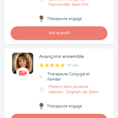
Franconville, Saint-Prix
Thérapeute engagé
Voir le profil
Avançons ensemble
47 avis
5
1
5
47
Thérapeute Conjugal et
Familial
Présent dans plusieurs
cabinets : Enghien-les-Bains
Thérapeute engagé