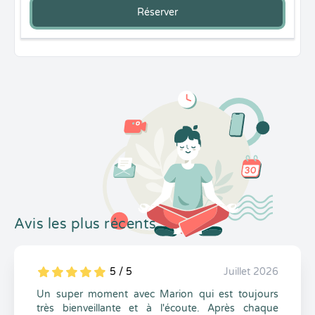
Réserver
Avis les plus récents
5 / 5
Juillet 2026
5
1
5
0
Un super moment avec Marion qui est toujours
très bienveillante et à l'écoute. Après chaque