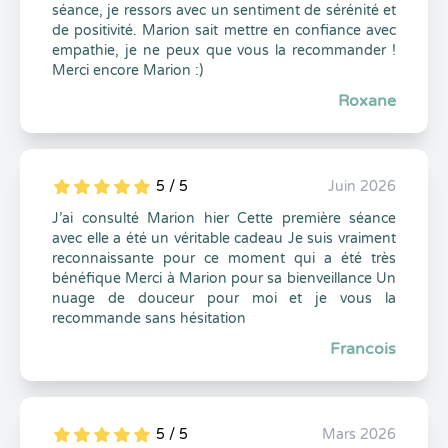
séance, je ressors avec un sentiment de sérénité et
de positivité. Marion sait mettre en confiance avec
empathie, je ne peux que vous la recommander !
Merci encore Marion :)
Roxane
5 / 5
Juin 2026
5
1
5
0
J’ai consulté Marion hier Cette première séance
avec elle a été un véritable cadeau Je suis vraiment
reconnaissante pour ce moment qui a été très
bénéfique Merci à Marion pour sa bienveillance Un
nuage de douceur pour moi et je vous la
recommande sans hésitation
Francois
5 / 5
Mars 2026
5
1
5
0